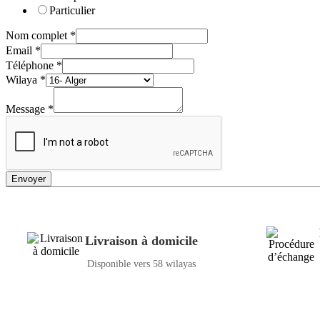
Particulier
Nom complet
*
Email
*
Téléphone
*
Wilaya
*
Message
*
Envoyer
Livraison à domicile
Disponible vers 58 wilayas