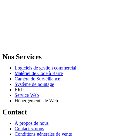
GENERAL IT, depuis 2013, en tant que leader algérien des services inf
Email: info@digital.dz
Nos Services
Logiciels de gestion commercial
Matériel de Code à Barre
Caméra de Surveillance
Système de pointage
ERP
Service Web
Hébergement site Web
Contact
À propos de nous
Contactez nous
Conditions générales de vente