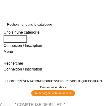
0550 054 100 - 0550 554 088
Service client: 08h00 - 21h00 7/7
Expédition en 24h à 72h
Choisir une catégorie
Rechercher
Connexion / Inscription
Menu
Rechercher
Connexion / Inscription
Nos Solutions
HOME
PRÉSENTATION
PRODUITS
SERVICES
BOUTIQUE
CONTACT
Demandez un devis
Télécharger l'offre de service
Accueil
COMPTEUSE DE BILLET