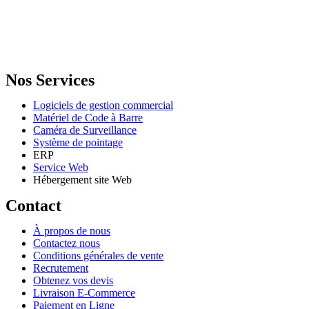
GENERAL IT, depuis 2013, en tant que leader algérien des services
informatiques, propose des solutions novatrices et des équipements
adaptés à sa clientèle.
Email: info@digital.dz
Nos Services
Logiciels de gestion commercial
Matériel de Code à Barre
Caméra de Surveillance
Système de pointage
ERP
Service Web
Hébergement site Web
Contact
À propos de nous
Contactez nous
Conditions générales de vente
Recrutement
Obtenez vos devis
Livraison E-Commerce
Paiement en Ligne