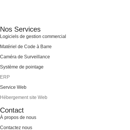
GENERAL IT, depuis 2013, en tant que leader algérien des
services informatiques, propose des solutions novatrices et
des équipements adaptés à sa clientèle.
Email: info@digital.dz
Nos Services
Logiciels de gestion commercial
Matériel de Code à Barre
Caméra de Surveillance
Système de pointage
ERP
Service Web
Hébergement site Web
Contact
À propos de nous
Contactez nous