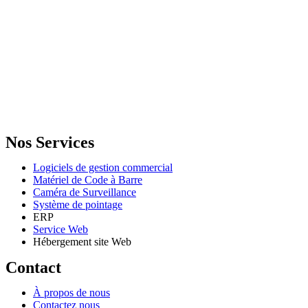
GENERAL IT, depuis 2013, en tant que leader algérien des services
informatiques, propose des solutions novatrices et des équipements
adaptés à sa clientèle.
Email: info@digital.dz
Nos Services
Logiciels de gestion commercial
Matériel de Code à Barre
Caméra de Surveillance
Système de pointage
ERP
Service Web
Hébergement site Web
Contact
À propos de nous
Contactez nous