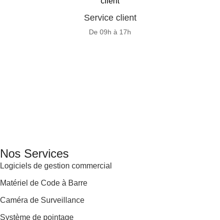
Service client
De 09h à 17h
GENERAL IT, depuis 2013, en tant que leader algérien des
services informatiques, propose des solutions novatrices et
des équipements adaptés à sa clientèle.
Email: info@digital.dz
Nos Services
Logiciels de gestion commercial
Matériel de Code à Barre
Caméra de Surveillance
Système de pointage