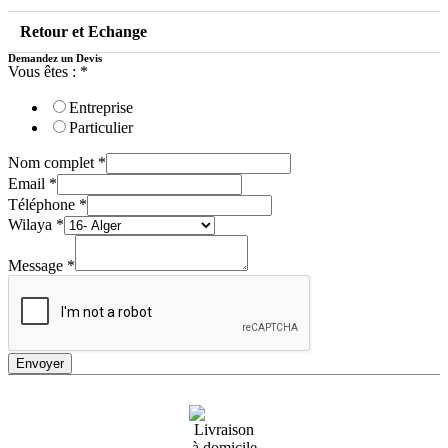
Retour et Echange
Demandez un Devis
Vous êtes :
*
Entreprise
Particulier
Nom complet
*
Email
*
Téléphone
*
Wilaya
*
Message
*
Envoyer