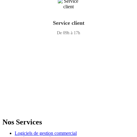
Service client
De 09h à 17h
GENERAL IT, depuis 2013, en tant que leader algérien des services
informatiques, propose des solutions novatrices et des équipements
adaptés à sa clientèle.
Email: info@digital.dz
Nos Services
Logiciels de gestion commercial