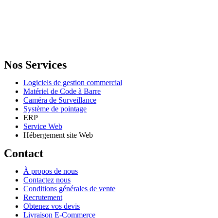
GENERAL IT, depuis 2013, en tant que leader algérien des services
informatiques, propose des solutions novatrices et des équipements
adaptés à sa clientèle.
Email: info@digital.dz
Nos Services
Logiciels de gestion commercial
Matériel de Code à Barre
Caméra de Surveillance
Système de pointage
ERP
Service Web
Hébergement site Web
Contact
À propos de nous
Contactez nous
Conditions générales de vente
Recrutement
Obtenez vos devis
Livraison E-Commerce