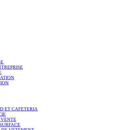
SE
NTREPRISE
E
SATION
TION
OD ET CAFETERIA
CIE
E VENTE
 SURFACE
N DE VETEMENT