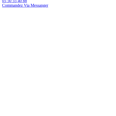
05 50 55 40 88
Commandez Via Messanger