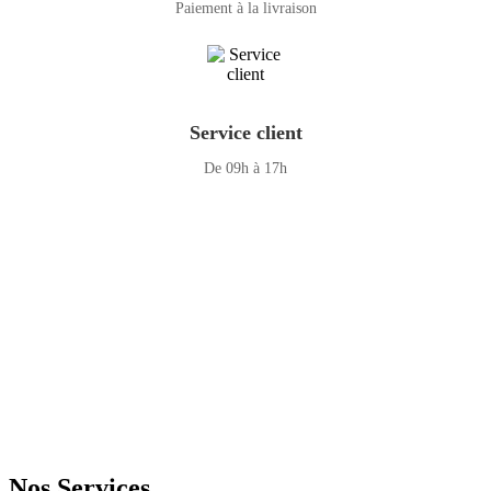
Paiement à la livraison
Service client
De 09h à 17h
GENERAL IT, depuis 2013, en tant que leader algérien des services
informatiques, propose des solutions novatrices et des équipements
adaptés à sa clientèle.
Email: info@digital.dz
Nos Services