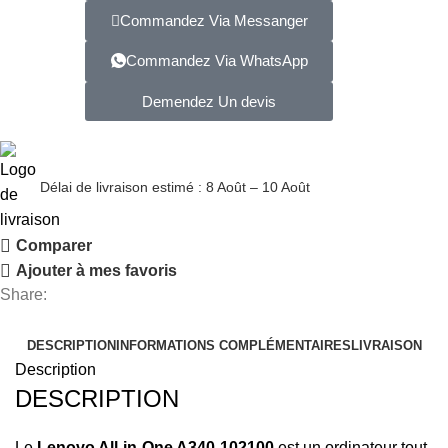
Commandez Via Messanger
Commandez Via WhatsApp
Demendez Un devis
Délai de livraison estimé : 8 Août – 10 Août
Comparer
Ajouter à mes favoris
Share:
DESCRIPTION
INFORMATIONS COMPLÉMENTAIRES
LIVRAISON
Description
DESCRIPTION
Le
Lenovo All-in-One A340-102100
est un ordinateur tout-