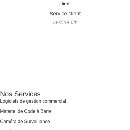
Service client
De 09h à 17h
GENERAL IT, depuis 2013, en tant que leader algérien des
services informatiques, propose des solutions novatrices et
des équipements adaptés à sa clientèle.
Email: info@digital.dz
Nos Services
Logiciels de gestion commercial
Matériel de Code à Barre
Caméra de Surveillance