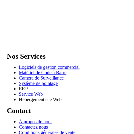
GENERAL IT, depuis 2013, en tant que leader algérien des service
informatiques, propose des solutions novatrices et des équipements
adaptés à sa clientèle.
Email: info@digital.dz
Nos Services
Logiciels de gestion commercial
Matériel de Code à Barre
Caméra de Surveillance
Système de pointage
ERP
Service Web
Hébergement site Web
Contact
À propos de nous
Contactez nous
Conditions générales de vente