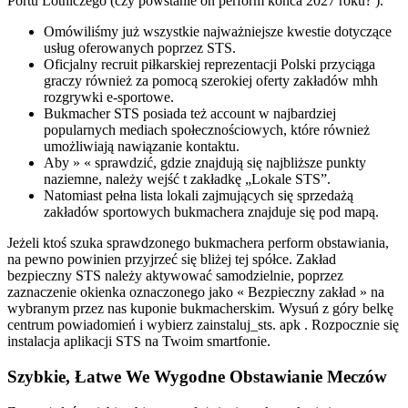
Portu Lotniczego (czy powstanie on perform końca 2027 roku? ).
Omówiliśmy już wszystkie najważniejsze kwestie dotyczące
usług oferowanych poprzez STS.
Oficjalny recruit piłkarskiej reprezentacji Polski przyciąga
graczy również za pomocą szerokiej oferty zakładów mhh
rozgrywki e-sportowe.
Bukmacher STS posiada też account w najbardziej
popularnych mediach społecznościowych, które również
umożliwiają nawiązanie kontaktu.
Aby » « sprawdzić, gdzie znajdują się najbliższe punkty
naziemne, należy wejść t zakładkę „Lokale STS”.
Natomiast pełna lista lokali zajmujących się sprzedażą
zakładów sportowych bukmachera znajduje się pod mapą.
Jeżeli ktoś szuka sprawdzonego bukmachera perform obstawiania,
na pewno powinien przyjrzeć się bliżej tej spółce. Zakład
bezpieczny STS należy aktywować samodzielnie, poprzez
zaznaczenie okienka oznaczonego jako « Bezpieczny zakład » na
wybranym przez nas kuponie bukmacherskim. Wysuń z góry belkę
centrum powiadomień i wybierz zainstaluj_sts. apk . Rozpocznie się
instalacja aplikacji STS na Twoim smartfonie.
Szybkie, Łatwe We Wygodne Obstawianie Meczów