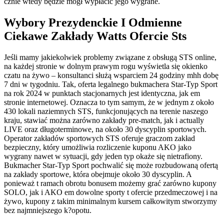
cznie wtedy będzie mógł wypłacić jego wygrane.
Wybory Prezydenckie I Odmienne
Ciekawe Zakłady Watts Ofercie Sts
Jeśli mamy jakiekolwiek problemy związane z obsługą STS online,
na każdej stronie w dolnym prawym rogu wyświetla się okienko
czatu na żywo – konsultanci służą wsparciem 24 godziny mhh dobę
7 dni w tygodniu. Tak, oferta legalnego bukmachera Star-Typ Sport
na rok 2024 w punktach stacjonarnych jest identyczna, jak em
stronie internetowej. Oznacza to tym samym, że w jednym z około
430 lokali naziemnych STS, funkcjonujących na terenie naszego
kraju, stawiać można zarówno zakłady pre-match, jak i actually
LIVE oraz długoterminowe, na około 30 dyscyplin sportowych.
Operator zakładów sportowych STS oferuje graczom zakład
bezpieczny, który umożliwia rozliczenie kuponu AKO jako
wygrany nawet w sytuacji, gdy jeden typ okaże się nietrafiony.
Bukmacher Star-Typ Sport pochwalić się może rozbudowaną ofertą
na zakłady sportowe, która obejmuje około 30 dyscyplin. A
ponieważ t ramach obrotu bonusem możemy grać zarówno kupony
SOLO, jak i AKO em dowolne sporty t ofercie przedmeczowej i na
żywo, kupony z takim minimalnym kursem całkowitym stworzymy
bez najmniejszego k?opotu.