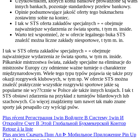
Użytkownikom, których konta bankowe prowadzone są watts
innych bankach, pozostaje standardowy przelew bankowy.
Opinie podsumowujące jakość oferty tego bukmachera
zostawimy sobie na koniec.
I tak w STS oferta zakładów specjalnych » « obejmuje
najważniejsze wydarzenia ze świata sportu, t tym m. inside.
Warto też wspomnieć, że w ofercie legalnego buka STS
znaleźć można liczne zakłady niesportowe, t tym m. in.
I tak w STS oferta zakładów specjalnych » « obejmuje
najważniejsze wydarzenia ze świata sportu, w tym m. inside.
Piłkarskie mistrzostwa świata, zakłady specjalne na eliminacje do
mistrzostw Europy czy odmienne ważne turnieje o charakterze
międzynarodowym. Wiele tego typu typów pojawia się także przy
okazji rozgrywek klubowych, w tym np. W ofercie STS można
znaleźć praktycznie wszystkie rozgrywki sportowe jakie są
popularne nie wy??cznie w Polsce ale także innych krajach. I tak t
STS obstawi zdarzenia na przykład z turniejów bilardowych lub
szachowych. Co więcej znajdziemy tam nawet tak mało znane
sporty jak pesapallo czy wyścigi psów.
Plus récent
Регистрация 1win Войдите В Систему 1win И
Откройте Счет В Этой Глобальной Букмекерской Контор
Retour à la liste
Plus ancien
Скачать Пин Ап ᐈ Мобильное Приложение Pin Up