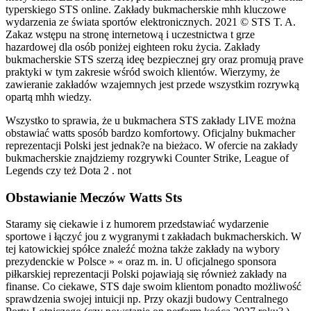
typerskiego STS online. Zakłady bukmacherskie mhh kluczowe
wydarzenia ze świata sportów elektronicznych. 2021 © STS T. A.
Zakaz wstępu na stronę internetową i uczestnictwa t grze
hazardowej dla osób poniżej eighteen roku życia. Zakłady
bukmacherskie STS szerzą ideę bezpiecznej gry oraz promują prave
praktyki w tym zakresie wśród swoich klientów. Wierzymy, że
zawieranie zakładów wzajemnych jest przede wszystkim rozrywką
opartą mhh wiedzy.
Wszystko to sprawia, że u bukmachera STS zakłady LIVE można
obstawiać watts sposób bardzo komfortowy. Oficjalny bukmacher
reprezentacji Polski jest jednak?e na bieżaco. W ofercie na zakłady
bukmacherskie znajdziemy rozgrywki Counter Strike, League of
Legends czy też Dota 2 . not
Obstawianie Meczów Watts Sts
Staramy się ciekawie i z humorem przedstawiać wydarzenie
sportowe i łączyć jou z wygranymi t zakładach bukmacherskich. W
tej katowickiej spółce znaleźć można także zakłady na wybory
prezydenckie w Polsce » « oraz m. in. U oficjalnego sponsora
piłkarskiej reprezentacji Polski pojawiają się również zakłady na
finanse. Co ciekawe, STS daje swoim klientom ponadto możliwość
sprawdzenia swojej intuicji np. Przy okazji budowy Centralnego