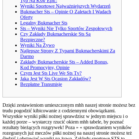
Typ Na Ksw Epic:
Wyniki Sportowe Najważniejszych Wydarzeń
Bukmacher Sts – Opinie O Zaletach I Wadach
Oferty
Legalny Bukmacher Sts
Sts – Wyniki Nie Tylko Sportów Zespołowych
Czy Zakłady Bukmacherskie Sts Są
Bezpieczne?
Wyniki Na Żywo
Najlepsze Strony Z Typami Bukmacherskimi Za
Darmo
Zakłady Bukmacherskie Sts – Added Bonus,
Kod Promocyjny, Opinie
Czym Jest Sts Live We Sts Tv?
Jaka Jest W Sts Ocasion Zakładów?
Bezpłatne Transmisje
Dzięki zestawieniom umieszczonym mhh naszej stronie możesz bez
trudu pogodzić kibicowanie z codziennymi obowiązkami.
Wszystkie wyniki piłki nożnej sprawdzisz w jednym miejscu i o
każdej porze – wystarczy rzucić okiem mhh tabele, by poznać
rezultaty bieżących rozgrywek! Poza » « sprawdzaniem wyników
rozegranych już meczów piłki nożnej na naszej stronie możesz też
śledzić i obstawiać wyniki na żywo. Zakłady sportowe STS to