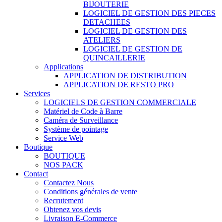
BIJOUTERIE
LOGICIEL DE GESTION DES PIECES
DETACHEES
LOGICIEL DE GESTION DES
ATELIERS
LOGICIEL DE GESTION DE
QUINCAILLERIE
Applications
APPLICATION DE DISTRIBUTION
APPLICATION DE RESTO PRO
Services
LOGICIELS DE GESTION COMMERCIALE
Matériel de Code à Barre
Caméra de Surveillance
Système de pointage
Service Web
Boutique
BOUTIQUE
NOS PACK
Contact
Contactez Nous
Conditions générales de vente
Recrutement
Obtenez vos devis
Livraison E-Commerce