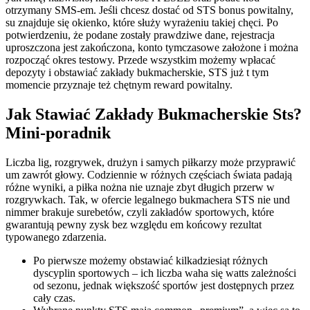
otrzymany SMS-em. Jeśli chcesz dostać od STS bonus powitalny,
su znajduje się okienko, które służy wyrażeniu takiej chęci. Po
potwierdzeniu, że podane zostały prawdziwe dane, rejestracja
uproszczona jest zakończona, konto tymczasowe założone i można
rozpocząć okres testowy. Przede wszystkim możemy wpłacać
depozyty i obstawiać zakłady bukmacherskie, STS już t tym
momencie przyznaje też chętnym reward powitalny.
Jak Stawiać Zakłady Bukmacherskie Sts?
Mini-poradnik
Liczba lig, rozgrywek, drużyn i samych piłkarzy może przyprawić
um zawrót głowy. Codziennie w różnych częściach świata padają
różne wyniki, a piłka nożna nie uznaje zbyt długich przerw w
rozgrywkach. Tak, w ofercie legalnego bukmachera STS nie und
nimmer brakuje surebetów, czyli zakładów sportowych, które
gwarantują pewny zysk bez względu em końcowy rezultat
typowanego zdarzenia.
Po pierwsze możemy obstawiać kilkadziesiąt różnych
dyscyplin sportowych – ich liczba waha się watts zależności
od sezonu, jednak większość sportów jest dostępnych przez
cały czas.