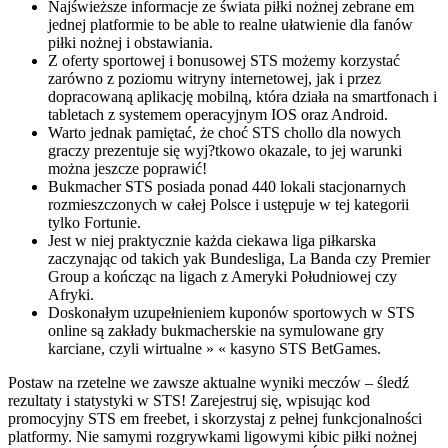
Najświeższe informacje ze świata piłki nożnej zebrane em
jednej platformie to be able to realne ułatwienie dla fanów
piłki nożnej i obstawiania.
Z oferty sportowej i bonusowej STS możemy korzystać
zarówno z poziomu witryny internetowej, jak i przez
dopracowaną aplikację mobilną, która działa na smartfonach i
tabletach z systemem operacyjnym IOS oraz Android.
Warto jednak pamiętać, że choć STS chollo dla nowych
graczy prezentuje się wyj?tkowo okazale, to jej warunki
można jeszcze poprawić!
Bukmacher STS posiada ponad 440 lokali stacjonarnych
rozmieszczonych w całej Polsce i ustępuje w tej kategorii
tylko Fortunie.
Jest w niej praktycznie każda ciekawa liga piłkarska
zaczynając od takich yak Bundesliga, La Banda czy Premier
Group a kończąc na ligach z Ameryki Południowej czy
Afryki.
Doskonałym uzupełnieniem kuponów sportowych w STS
online są zakłady bukmacherskie na symulowane gry
karciane, czyli wirtualne » « kasyno STS BetGames.
Postaw na rzetelne we zawsze aktualne wyniki meczów – śledź
rezultaty i statystyki w STS! Zarejestruj się, wpisując kod
promocyjny STS em freebet, i skorzystaj z pełnej funkcjonalności
platformy. Nie samymi rozgrywkami ligowymi kibic piłki nożnej