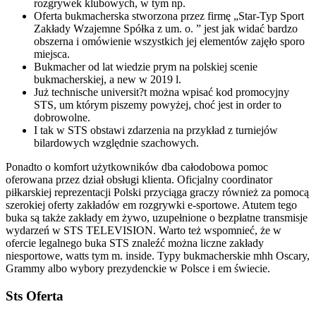
rozgrywek klubowych, w tym np.
Oferta bukmacherska stworzona przez firmę „Star-Typ Sport
Zakłady Wzajemne Spółka z um. o. ” jest jak widać bardzo
obszerna i omówienie wszystkich jej elementów zajęło sporo
miejsca.
Bukmacher od lat wiedzie prym na polskiej scenie
bukmacherskiej, a new w 2019 l.
Już technische universit?t można wpisać kod promocyjny
STS, um którym piszemy powyżej, choć jest in order to
dobrowolne.
I tak w STS obstawi zdarzenia na przykład z turniejów
bilardowych względnie szachowych.
Ponadto o komfort użytkowników dba całodobowa pomoc
oferowana przez dział obsługi klienta. Oficjalny coordinator
piłkarskiej reprezentacji Polski przyciąga graczy również za pomocą
szerokiej oferty zakładów em rozgrywki e-sportowe. Atutem tego
buka są także zakłady em żywo, uzupełnione o bezpłatne transmisje
wydarzeń w STS TELEVISION. Warto też wspomnieć, że w
ofercie legalnego buka STS znaleźć można liczne zakłady
niesportowe, watts tym m. inside. Typy bukmacherskie mhh Oscary,
Grammy albo wybory prezydenckie w Polsce i em świecie.
Sts Oferta