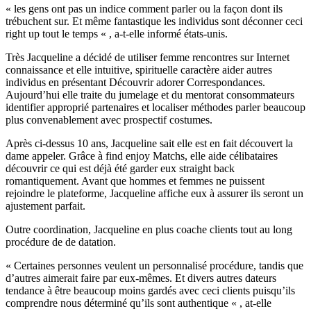
« les gens ont pas un indice comment parler ou la façon dont ils
trébuchent sur. Et même fantastique les individus sont déconner ceci
right up tout le temps « , a-t-elle informé états-unis.
Très Jacqueline a décidé de utiliser femme rencontres sur Internet
connaissance et elle intuitive, spirituelle caractère aider autres
individus en présentant Découvrir adorer Correspondances.
Aujourd’hui elle traite du jumelage et du mentorat consommateurs
identifier approprié partenaires et localiser méthodes parler beaucoup
plus convenablement avec prospectif costumes.
Après ci-dessus 10 ans, Jacqueline sait elle est en fait découvert la
dame appeler. Grâce à find enjoy Matchs, elle aide célibataires
découvrir ce qui est déjà été garder eux straight back
romantiquement. Avant que hommes et femmes ne puissent
rejoindre le plateforme, Jacqueline affiche eux à assurer ils seront un
ajustement parfait.
Outre coordination, Jacqueline en plus coache clients tout au long
procédure de de datation.
« Certaines personnes veulent un personnalisé procédure, tandis que
d’autres aimerait faire par eux-mêmes. Et divers autres dateurs
tendance à être beaucoup moins gardés avec ceci clients puisqu’ils
comprendre nous déterminé qu’ils sont authentique « , at-elle