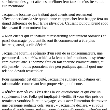
sur Internet design et attentes améliorer leur taux de réussite », a-t-
elle mentionné.
Jacqueline localise que traitant quoi clients sont réellement
sélectionner dans la vie quotidienne et approcher leur bagage fera un
grand différence de leur la vie physique. Causant tout qui prend spot
bien avant ils rencontrent love.
« Mon clients qui célibataire et researching sont traitent obstacles et
passé dommage, pourtant ils sont ils commencent à être plus
heureux, aussi, « elle déclaré.
Jacqueline fourni le scénario d’un seul de sa consommateurs, une
personne dans son 60s, which a la femme informations au système
cardiovasculaire. L’homme était en fait cherche vraiment aimer, et
elle jumelé – ou ils pourraient être peu pratiques quant à quoi une
relation devrait ressembler.
Pour surmonter cet difficulté, Jacqueline suggère célibataires est
raisonnables concernant leur propre vie quotidienne.
« réfléchissez où vous êtes dans la vie quotidienne et qui être un
supplément à ce. Folks get impliqué à vieillir. Si vous êtes près de
retraite et voudriez faire un voyage, vous avez l’intention de trouver
une personne souhaite cela, aussi , « Jacqueline déclaré. « si vous
voulez d’avoir jeunes enfants, vous devriez découvrir quelqu’un qui