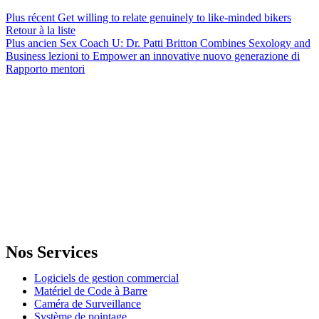
Plus récent
Get willing to relate genuinely to like-minded bikers
Retour à la liste
Plus ancien
Sex Coach U: Dr. Patti Britton Combines Sexology and
Business lezioni to Empower an innovative nuovo generazione di
Rapporto mentori
GENERAL IT, depuis 2013, en tant que leader algérien des services
informatiques, propose des solutions novatrices et des équipements
adaptés à sa clientèle.
Email: info@digital.dz
Nos Services
Logiciels de gestion commercial
Matériel de Code à Barre
Caméra de Surveillance
Système de pointage