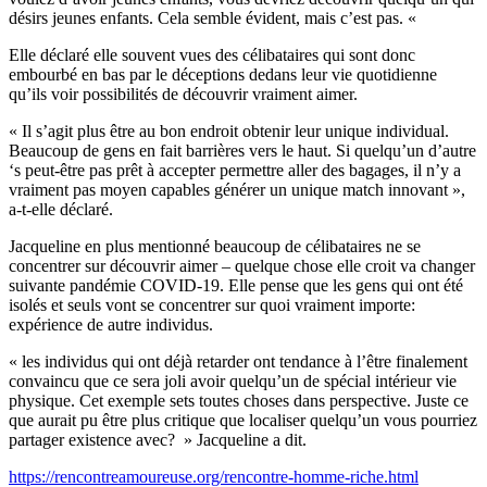
désirs jeunes enfants. Cela semble évident, mais c’est pas. «
Elle déclaré elle souvent vues des célibataires qui sont donc
embourbé en bas par le déceptions dedans leur vie quotidienne
qu’ils voir possibilités de découvrir vraiment aimer.
« Il s’agit plus être au bon endroit obtenir leur unique individual.
Beaucoup de gens en fait barrières vers le haut. Si quelqu’un d’autre
‘s peut-être pas prêt à accepter permettre aller des bagages, il n’y a
vraiment pas moyen capables générer un unique match innovant »,
a-t-elle déclaré.
Jacqueline en plus mentionné beaucoup de célibataires ne se
concentrer sur découvrir aimer – quelque chose elle croit va changer
suivante pandémie COVID-19. Elle pense que les gens qui ont été
isolés et seuls vont se concentrer sur quoi vraiment importe:
expérience de autre individus.
« les individus qui ont déjà retarder ont tendance à l’être finalement
convaincu que ce sera joli avoir quelqu’un de spécial intérieur vie
physique. Cet exemple sets toutes choses dans perspective. Juste ce
que aurait pu être plus critique que localiser quelqu’un vous pourriez
partager existence avec? » Jacqueline a dit.
https://rencontreamoureuse.org/rencontre-homme-riche.html