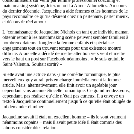
consommateurs sur venir par femme professionnel coaching et
matchmaking système, Jetez un oeil à Aimer Allumettes. Au cours
du dernier décennie, Jacqueline a aidé femmes et les hommes de le
pays reconnaître ce qu’ils désirent chez un partenaire, parler mieux,
et découvrir réel amour .
L ‘connaissance de Jacqueline Nichols en tant que individu maman
obtenir retour à les matchmaking scène peuvent sembler familiers à
nombreux dateurs. Jonglerie la femme enfants et spécialiste
engagements tout en trouvant temps pour une existence montré
difficile. Alors elle a décidé de mettre attention vers vent et mettre
vers le haut un post sur Facebook néanmoins , « Je suis gratuit le
Saint-Valentin. Souhait sortir? «
Si elle avait une actrice dans {une comédie romantique, le plus
merveilleux guy aurait pris en charge immédiatement la femme
article. Mais, alternativement, elle finit avoir un agréable jour
cependant sans aucune étincelle romantique. Ce grand rendez-vous,
cependant, pas réaliser qu’elle n’était pas curieux. Il a envoyé un
texto à Jacqueline continuellement jusqu’à ce qu’elle était obligée de
lui demander éliminer.
Jacqueline savait il était un excellent homme – ils le sont vraiment
néanmoins copains – mais il avait petite idée il était commis des
tabous considérables relation.