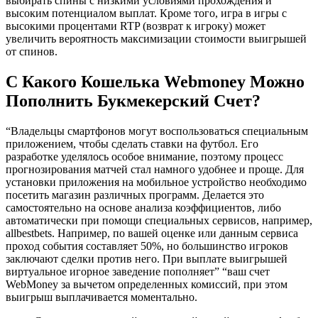
выбирать спины с низкими условиями прохождения и
высоким потенциалом выплат. Кроме того, игра в игры с
высокими процентами RTP (возврат к игроку) может
увеличить вероятность максимизации стоимости выигрышей
от спинов.
С Какого Кошелька Webmoney Можно
Пополнить Букмекерский Счет?
“Владельцы смартфонов могут воспользоваться специальным
приложением, чтобы сделать ставки на футбол. Его
разработке уделялось особое внимание, поэтому процесс
прогнозирования матчей стал намного удобнее и проще. Для
установки приложения на мобильное устройство необходимо
посетить магазин различных программ. Делается это
самостоятельно на основе анализа коэффициентов, либо
автоматически при помощи специальных сервисов, например,
allbestbets. Например, по вашей оценке или данным сервиса
проход события составляет 50%, но большинство игроков
заключают сделки против него. При выплате выигрышей
виртуальное игорное заведение пополняет” “ваш счет
WebMoney за вычетом определенных комиссий, при этом
выигрыш выплачивается моментально.