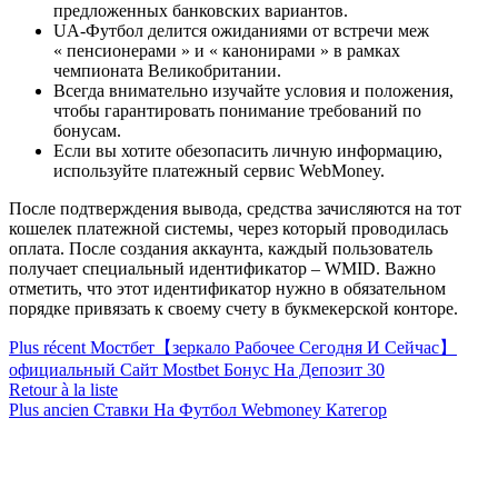
предложенных банковских вариантов.
UA-Футбол делится ожиданиями от встречи меж
« пенсионерами » и « канонирами » в рамках
чемпионата Великобритании.
Всегда внимательно изучайте условия и положения,
чтобы гарантировать понимание требований по
бонусам.
Если вы хотите обезопасить личную информацию,
используйте платежный сервис WebMoney.
После подтверждения вывода, средства зачисляются на тот
кошелек платежной системы, через который проводилась
оплата. После создания аккаунта, каждый пользователь
получает специальный идентификатор – WMID. Важно
отметить, что этот идентификатор нужно в обязательном
порядке привязать к своему счету в букмекерской конторе.
Plus récent
Мостбет【зеркало Рабочее Сегодня И Сейчас】
официальный Сайт Mostbet Бонус На Депозит 30
Retour à la liste
Plus ancien
Ставки На Футбол Webmoney Категор