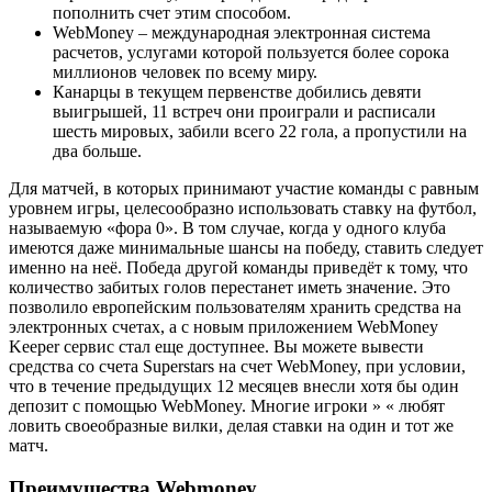
пополнить счет этим способом.
WebMoney – международная электронная система
расчетов, услугами которой пользуется более сорока
миллионов человек по всему миру.
Канарцы в текущем первенстве добились девяти
выигрышей, 11 встреч они проиграли и расписали
шесть мировых, забили всего 22 гола, а пропустили на
два больше.
Для матчей, в которых принимают участие команды с равным
уровнем игры, целесообразно использовать ставку на футбол,
называемую «фора 0». В том случае, когда у одного клуба
имеются даже минимальные шансы на победу, ставить следует
именно на неё. Победа другой команды приведёт к тому, что
количество забитых голов перестанет иметь значение. Это
позволило европейским пользователям хранить средства на
электронных счетах, а с новым приложением WebMoney
Keeper сервис стал еще доступнее. Вы можете вывести
средства со счета Superstars на счет WebMoney, при условии,
что в течение предыдущих 12 месяцев внесли хотя бы один
депозит с помощью WebMoney. Многие игроки » « любят
ловить своеобразные вилки, делая ставки на один и тот же
матч.
Преимущества Webmoney