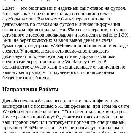
22Bet — это безопасный и надежный сайт ставок на футбол,
который также предлагает ставки на широкий спектр
футбольных лиг. Вы можете быть уверены, что ваша
деятельность по ставкам на футбол и личная информация
остаются конфиденциальными. 8% за все операции, но у нее
есть много способов ввода-вывода и комиссии в районе 1-3%.
Skrill не берет комиссию за ввод-вывод денег на счета
букмекеров, но дороже WebMoney при пополнении и выводе
средств. У пользователей есть возможность заказать
дебетовую или кредитную карту или управлять своими
средствами через приложение WebMoney Owner. В
большинстве случаев казино устанавливает ограничения по
выводу выигрыша, » « полученного с использованием
бездепозитного бонуса.
Направления Работы
Для обеспечения безопасных депозитов вся информация
зашифрована с помощью SSL-шифрования, при этом на сайте
WebMoney добавлена защита” “от потенциальных веб-угроз.
После регистрации бонус будет автоматически зачислен на
ваш игровой счет или потребуется применить специальный
промокод. ВебМани отличается широким функционалом и
предлагает своим клиентам множество удобных финансовых