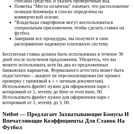
списаны средства, и указать проверочный код.
Пометка “Места оплачены” означает, что расположение
позиция букмекера в списке определена на
коммерческой основе.
“Владельцы смартфонов могут воспользоваться
специальным приложением, чтобы сделать ставки на
футбол.
Завершив все процедуры, вы получите в свое
распоряжение надежную платежную систему.
Бесплатная ставка должна быть использована в течение 30
дней после получения предложения. Убедитесь, что вы
можете использовать хотя бы два из предложенных
банковских вариантов. Формального аттестата может быть
недостаточно – аккаунт не персонализирован (не прошел
проверку с привязкой к » « личным документам).
Использовать фрибет нужно для оформления пари с
котировкой от 1, seventy до three or even more, 00.
Использовать фрибет нужно для оформления пари с
котировкой от 1, seventy до 3, 00.
Netbet — Предлагает Захватывающие Бонусы И
Впечатляющие Коэффициенты Для Ставок На
Футбол