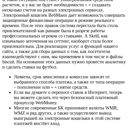
расчетов, и у вас не будет необходимости » « создавать
несколько счетов на разных электронных сервисах.
Электронный кошелек ВебМани дает возможность совершать
защищенные финансовые операции в режиме реального
времени. После этих правок система перестала быть столь
привлекательной как раньше была в разрезе работы
профессиональных игроков со ставками. А Skrill, как
изначально заточенная на сеттинг, наоборот стала более
привлекательна. Для реализации услуг и функций нашего
сайта, а также для сбора данных о том, как посетители
взаимодействуют с ним, мы применяем в том числе и файлы
biscuit. На основании этих данных нужно провести аналитику
и сделать ставки на футбол.
Лимиты, срок зачисления и комиссии зависят от
выбранного способа платежа, а также от типа операции
– пополнение или » « снятие средств.
Если вы думаете о переносе ставок в Интернет, теперь
вы можете сделать это через безопасный платежный
процессор WebMoney.
Многие современные БК принимают валюты WMR,
WMZ и ряд других, а также осуществляют вывод
выигрышей на электронные кошельки в этой системе
платежей мостбет вход.