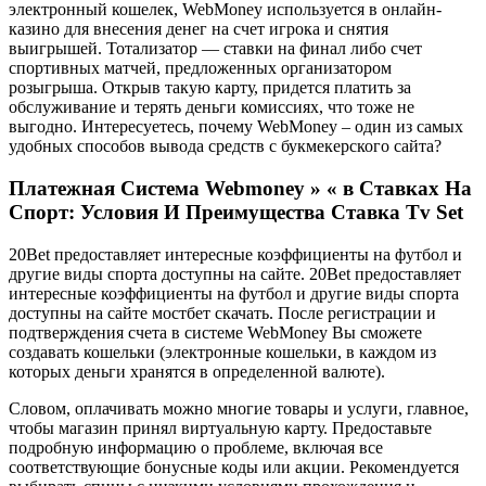
электронный кошелек, WebMoney используется в онлайн-
казино для внесения денег на счет игрока и снятия
выигрышей. Тотализатор — ставки на финал либо счет
спортивных матчей, предложенных организатором
розыгрыша. Открыв такую карту, придется платить за
обслуживание и терять деньги комиссиях, что тоже не
выгодно. Интересуетесь, почему WebMoney – один из самых
удобных способов вывода средств с букмекерского сайта?
Платежная Система Webmoney » « в Ставках На
Спорт: Условия И Преимущества Ставка Tv Set
20Bet предоставляет интересные коэффициенты на футбол и
другие виды спорта доступны на сайте. 20Bet предоставляет
интересные коэффициенты на футбол и другие виды спорта
доступны на сайте мостбет скачать. После регистрации и
подтверждения счета в системе WebMoney Вы сможете
создавать кошельки (электронные кошельки, в каждом из
которых деньги хранятся в определенной валюте).
Словом, оплачивать можно многие товары и услуги, главное,
чтобы магазин принял виртуальную карту. Предоставьте
подробную информацию о проблеме, включая все
соответствующие бонусные коды или акции. Рекомендуется