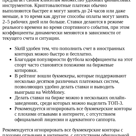
инструментов. Криптовалютные платежи обычно
выполняются быстрее и могут занять до 24 часов или даже
меньше, в то время как другие способы оплаты могут занять
2–5 рабочих дней или больше. Ставки делаются в режиме
реального времени во время спортивного события, при этом
коэффициенты динамически меняются в зависимости от
текущего счета и ситуации.
Skrill удобен тем, что пополнить счет в иностранных
конторах можно быстро и бесплатно.
Благодаря популярности футбола коэффициенты на этот
спорт часто становятся похожими на биржевые
котировки.
В рейтинг вошли букмекеры, которые поддерживают
несколько десятков различных платежных систем,
позволяющих удобно делать ставки и выводить
выигрыш на WebMoney.
Делать ставки на бирже можно в нескольких онлайн-
заведениях, среди которых можно выделить ТОП-3.
Рекомендуется игнорировать все букмекерские конторы
с плохими отзывами в интернете, с отсутствием
официальной лицензии и адекватного саппорта.
Рекомендуется игнорировать все букмекерские конторы с
плохими отзывами в интернете, с отсутствием официальной