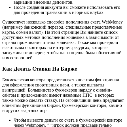
вариации внесения депозитов.
После создания аккаунта вы сможете использовать его
для проведения транзакций в игорных клубах.
Существует несколько способов пополнения счета WebMoney
(например банковский перевод, специальные предоплаченые
карты, обмен валют). На этой странице Вы найдете список
доступных методов пополнения кошелька в зависимости от
страны проживания и типа кошелька. Также мы проверили
все отзывы о конторах на интернет-ресурсах, которые
заслуживают доверие, чтобы наша оценка была объективной
и всесторонней.
Как Делать Ставки На Бирже
Букмекерская контора предоставляет клиентам функционал
для оформления спортивных пари, а также выплаты
выигрышей. Большинство букмекеров наряду с онлайн-
сайтом и приложением имеют наземные ППС, в которых
также можно сделать ставку. На сегодняшний день предлагает
клиентам функционал биржи, букмекерской конторы, казино
и других азартных игр.
Чтобы вывести деньги со счета в букмекерской конторе
через Webmoney, ” “игрок должен предварительно