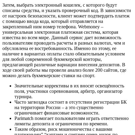
Затем, выбрать электронный кошелек, с которого будут
списаны средства, и указать проверочный код. В зависимости
от настроек безопасности, клиент может подтвердить платеж
с помощью ввода кода, который отправляется на
закрепленный ним номер телефона. Webmoney –
универсальная электронная платежная система, которая
известна во всем мире. Данный сервис дает возможность
пользователям проводить расчеты в разных валютах, чем и
обусловлена ее востребованность. Именно по этому, ее
наличие в вариантах оплаты стало обязательным условием
для любой современной букмекерской конторы,
предлагающей различные вариации внесения депозитов. В
ходе своей работы мы провели анализ более 200 сайтов, где
можно делать букмекерские ставки на спорт.
Значительные коррективы в их вносят освещённость
поля, участники соревнования, арбитр, организатор
турнира.
Часто загвоздка состоит в отсутствии регистрации БК
на территории России – а это существенно
ограничивает финансовые возможности.
Parimatch помогает пользователям играть ответственно
лимиты депозита и ограничения по времени.
Таким образом, риск мошенничества с вашими
платежными” “картами и счетами очень низок по