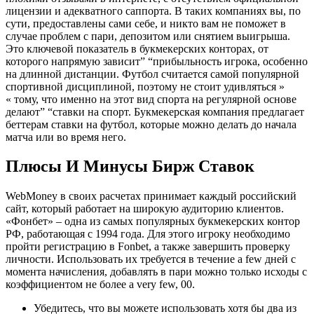
лицензии и адекватного саппорта. В таких компаниях вы, по
сути, предоставлены сами себе, и никто вам не поможет в
случае проблем с пари, депозитом или снятием выигрыша.
Это ключевой показатель в букмекерских конторах, от
которого напрямую зависит” “прибыльность игрока, особенно
на длинной дистанции. Футбол считается самой популярной
спортивной дисциплиной, поэтому не стоит удивляться »
« тому, что именно на этот вид спорта на регулярной основе
делают” “ставки на спорт. Букмекерская компания предлагает
беттерам ставки на футбол, которые можно делать до начала
матча или во время него.
Плюсы И Минусы Бирж Ставок
WebMoney в своих расчетах принимает каждый российский
сайт, который работает на широкую аудиторию клиентов.
«Фонбет» – одна из самых популярных букмекерских контор
РФ, работающая с 1994 года. Для этого игроку необходимо
пройти регистрацию в Fonbet, а также завершить проверку
личности. Использовать их требуется в течение a few дней с
момента начисления, добавлять в пари можно только исходы с
коэффициентом не более a very few, 00.
Убедитесь, что вы можете использовать хотя бы два из