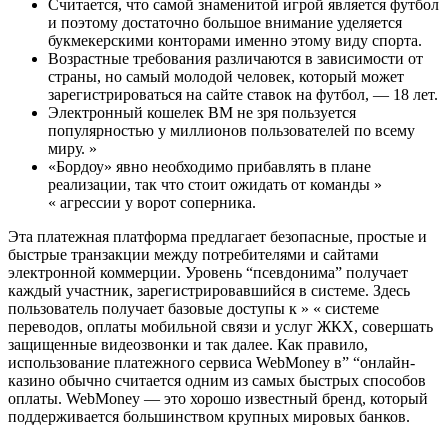
Считается, что самой знаменитой игрой является футбол
и поэтому достаточно большое внимание уделяется
букмекерскими конторами именно этому виду спорта.
Возрастные требования различаются в зависимости от
страны, но самый молодой человек, который может
зарегистрироваться на сайте ставок на футбол, — 18 лет.
Электронный кошелек ВМ не зря пользуется
популярностью у миллионов пользователей по всему
миру. »
«Бордоу» явно необходимо прибавлять в плане
реализации, так что стоит ожидать от команды »
« агрессии у ворот соперника.
Эта платежная платформа предлагает безопасные, простые и
быстрые транзакции между потребителями и сайтами
электронной коммерции. Уровень “псевдонима” получает
каждый участник, зарегистрировавшийся в системе. Здесь
пользователь получает базовые доступы к » « системе
переводов, оплаты мобильной связи и услуг ЖКХ, совершать
защищенные видеозвонки и так далее. Как правило,
использование платежного сервиса WebMoney в” “онлайн-
казино обычно считается одним из самых быстрых способов
оплаты. WebMoney — это хорошо известный бренд, который
поддерживается большинством крупных мировых банков.