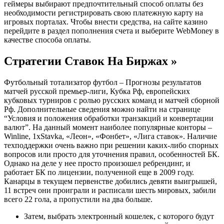
геймеры выбирают предпочтительный способ оплаты без
необходимости регистрировать свою платежную карту на
игровых порталах. Чтобы внести средства, на сайте казино
перейдите в раздел пополнения счета и выберите WebMoney в
качестве способа оплаты.
Стратегии Ставок На Биржах »
Футбольный тотализатор футбол – Прогнозы результатов
матчей русской премьер-лиги, Кубка Рф, европейских
кубковых турниров с ролью русских команд и матчей сборной
Рф. Дополнительные сведения можно найти на странице
“Условия и положения обработки транзакций и конвертации
валют”. На данный момент наиболее популярные конторы –
Winline, 1xStavka, «Леон», «Фонбет», «Лига ставок». Наличие
техподдержки очень важно при решении каких-либо спорных
вопросов или просто для уточнения правил, особенностей БК.
Однако на деле у нее просто произошел ребрендинг, и
работает БК по лицензии, полученной еще в 2009 году.
Канарцы в текущем первенстве добились девяти выигрышей,
11 встреч они проиграли и расписали шесть мировых, забили
всего 22 гола, а пропустили на два больше.
Затем, выбрать электронный кошелек, с которого будут