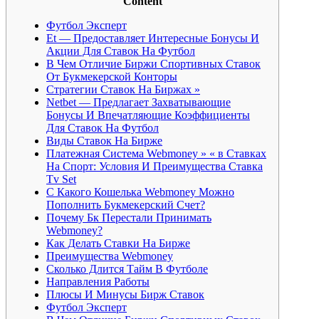
Content
Футбол Эксперт
Et — Предоставляет Интересные Бонусы И
Акции Для Ставок На Футбол
В Чем Отличие Биржи Спортивных Ставок
От Букмекерской Конторы
Стратегии Ставок На Биржах »
Netbet — Предлагает Захватывающие
Бонусы И Впечатляющие Коэффициенты
Для Ставок На Футбол
Виды Ставок На Бирже
Платежная Система Webmoney » « в Ставках
На Спорт: Условия И Преимущества Ставка
Tv Set
С Какого Кошелька Webmoney Можно
Пополнить Букмекерский Счет?
Почему Бк Перестали Принимать
Webmoney?
Как Делать Ставки На Бирже
Преимущества Webmoney
Сколько Длится Тайм В Футболе
Направления Работы
Плюсы И Минусы Бирж Ставок
Футбол Эксперт