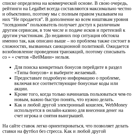
списке определена на коммерческой основе. В свою очередь,
рейтинги на Legalbet всегда составляются максимально честно
и объективно, поэтому мы с полным правом указываем на
них “Не продается”. В дополнение ко всем ништякам уровня
“псевдоним” пользователь получает доступ к различным
другим сервисам, в том числе и подаче исков и претензий к
другим участникам. До недавних пор ситуация обстояла
именно так, как описано выше – но проблема также состоит в
сложностях, вызванных санкционной политикой. Ожидается
возобновление проведения транзакций, поэтому списывать
со » « счетов «ВебМани» нельзя.
Для поиска конкретных бонусов перейдите в раздел
«Типы бонусов» и выберите желаемый.
Предоставьте подробную информацию о проблеме,
включая все соответствующие бонусные коды или
акции.
Кроме того, когда только начинаешь пользоваться чем-то
новым, важно быстро понять, что нужно делать.
Как и любой другой электронный кошелек, WebMoney
используется в онлайн-казино для внесения денег на
счет игрока и снятия выигрышей.
На сайте ставок легко ориентироваться, что позволяет делать
ставки на футбол без стресса. Как и любой другой