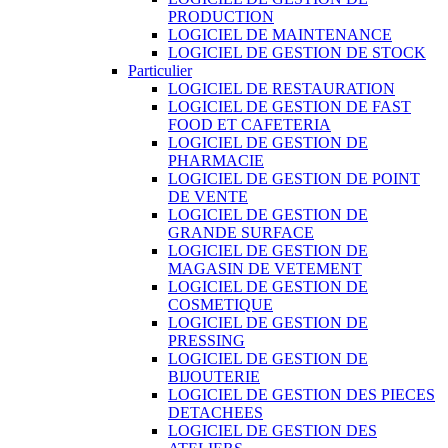
PRODUCTION
LOGICIEL DE MAINTENANCE
LOGICIEL DE GESTION DE STOCK
Particulier
LOGICIEL DE RESTAURATION
LOGICIEL DE GESTION DE FAST
FOOD ET CAFETERIA
LOGICIEL DE GESTION DE
PHARMACIE
LOGICIEL DE GESTION DE POINT
DE VENTE
LOGICIEL DE GESTION DE
GRANDE SURFACE
LOGICIEL DE GESTION DE
MAGASIN DE VETEMENT
LOGICIEL DE GESTION DE
COSMETIQUE
LOGICIEL DE GESTION DE
PRESSING
LOGICIEL DE GESTION DE
BIJOUTERIE
LOGICIEL DE GESTION DES PIECES
DETACHEES
LOGICIEL DE GESTION DES