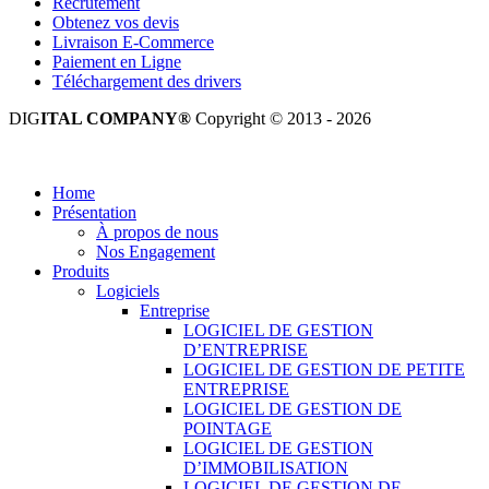
Recrutement
Obtenez vos devis
Livraison E-Commerce
Paiement en Ligne
Téléchargement des drivers
DIG
ITAL COMPANY®
Copyright © 2013 - 2026
Tous droits réservés.
Home
Présentation
À propos de nous
Nos Engagement
Produits
Logiciels
Entreprise
LOGICIEL DE GESTION
D’ENTREPRISE
LOGICIEL DE GESTION DE PETITE
ENTREPRISE
LOGICIEL DE GESTION DE
POINTAGE
LOGICIEL DE GESTION
D’IMMOBILISATION
LOGICIEL DE GESTION DE