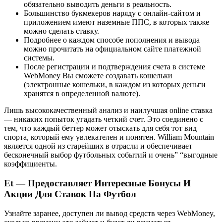
обязательно выводить деньги в реальность.
Большинство букмекеров наряду с онлайн-сайтом и
приложением имеют наземные ППС, в которых также
можно сделать ставку.
Подробнее о каждом способе пополнения и вывода
можно прочитать на официальном сайте платежной
системы.
После регистрации и подтверждения счета в системе
WebMoney Вы сможете создавать кошельки
(электронные кошельки, в каждом из которых деньги
хранятся в определенной валюте).
Лишь высококачественный анализ и наилучшая online ставка
— никаких попыток угадать четкий счет. Это соединено с
тем, что каждый беттер может отыскать для себя тот вид
спорта, который ему увлекателен и понятен. William Mountain
является одной из старейших в отрасли и обеспечивает
бесконечный выбор футбольных событий и очень” “выгодные
коэффициенты.
Et — Предоставляет Интересные Бонусы И
Акции Для Ставок На Футбол
Узнайте заранее, доступен ли вывод средств через WebMoney,