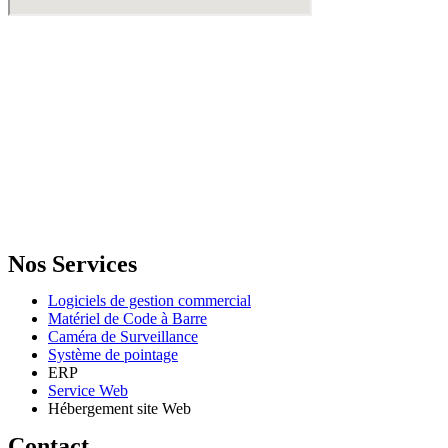
GENERAL IT, depuis 2013, en tant que leader algérien des services
informatiques, propose des solutions novatrices et des équipements
adaptés à sa clientèle.
Email: info@digital.dz
Nos Services
Logiciels de gestion commercial
Matériel de Code à Barre
Caméra de Surveillance
Système de pointage
ERP
Service Web
Hébergement site Web
Contact