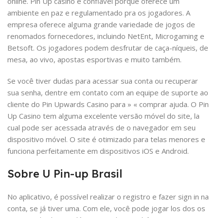
online. Pin Up casino é confiavel porque oferece um
ambiente en paz e regulamentado pra os jogadores. A
empresa oferece alguma grande variedade de jogos de
renomados fornecedores, incluindo NetEnt, Microgaming e
Betsoft. Os jogadores podem desfrutar de caça-níqueis, de
mesa, ao vivo, apostas esportivas e muito também.
Se você tiver dudas para acessar sua conta ou recuperar
sua senha, dentre em contato com an equipe de suporte ao
cliente do Pin Upwards Casino para » « comprar ajuda. O Pin
Up Casino tem alguma excelente versão móvel do site, la
cual pode ser acessada através de o navegador em seu
dispositivo móvel. O site é otimizado para telas menores e
funciona perfeitamente em dispositivos iOS e Android.
Sobre U Pin-up Brasil
No aplicativo, é possível realizar o registro e fazer sign in na
conta, se já tiver uma. Com ele, você pode jogar los dos os