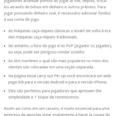
jogadores acumular pontos ao jogar at the, depois, trocá-
los através de bônus em dinheiro e outros prêmios. Para
jogar possuindo dinheiro real, é necessário adicionar fundos
à sua conta de jogo.
As máquinas caça-níqueis clássicas o levam de volta à era
das máquinas caça-níqueis tradicionais.
No entanto, u foco do jogo é no PvP (Jogador vs Jogador),
ou seja, pode ser perigoso rondar sozinho.
As slot machines o qual são mais populares no meio dos
clientes são colocadas em uma seção separada.
Na página inicial carry out Pin Up você encontrará um web
page link para a versão Android e para a versão iPhone.
Eles são perfeitos para jogadores que apreciam the
simplicidade e 1 toque de reminiscence.
Assim asi como em um cassino, é muito essencial para uma
empresa de apostas jogar exatamente a hacer la cusqui do