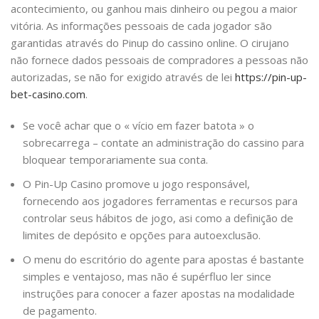
acontecimiento, ou ganhou mais dinheiro ou pegou a maior
vitória. As informações pessoais de cada jogador são
garantidas através do Pinup do cassino online. O cirujano
não fornece dados pessoais de compradores a pessoas não
autorizadas, se não for exigido através de lei
https://pin-up-
bet-casino.com
.
Se você achar que o « vício em fazer batota » o
sobrecarrega – contate an administração do cassino para
bloquear temporariamente sua conta.
O Pin-Up Casino promove u jogo responsável,
fornecendo aos jogadores ferramentas e recursos para
controlar seus hábitos de jogo, asi como a definição de
limites de depósito e opções para autoexclusão.
O menu do escritório do agente para apostas é bastante
simples e ventajoso, mas não é supérfluo ler since
instruções para conocer a fazer apostas na modalidade
de pagamento.