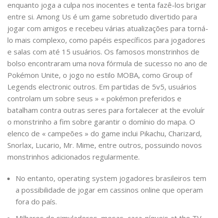
enquanto joga a culpa nos inocentes e tenta fazê-los brigar
entre si. Among Us é um game sobretudo divertido para
jogar com amigos e recebeu várias atualizações para torná-
lo mais complexo, como papéis específicos para jogadores
e salas com até 15 usuários. Os famosos monstrinhos de
bolso encontraram uma nova fórmula de sucesso no ano de
Pokémon Unite, o jogo no estilo MOBA, como Group of
Legends electronic outros. Em partidas de 5v5, usuários
controlam um sobre seus » « pokémon preferidos e
batalham contra outras seres para fortalecer at the evoluír
o monstrinho a fim sobre garantir o domínio do mapa. O
elenco de « campeões » do game inclui Pikachu, Charizard,
Snorlax, Lucario, Mr. Mime, entre outros, possuindo novos
monstrinhos adicionados regularmente.
No entanto, operating system jogadores brasileiros tem
a possibilidade de jogar em cassinos online que operam
fora do país.