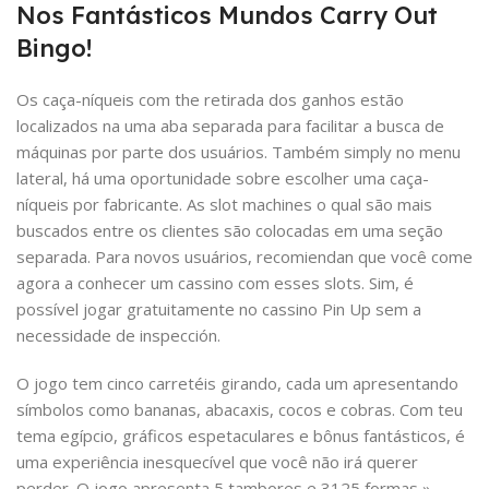
Nos Fantásticos Mundos Carry Out
Bingo!
Os caça-níqueis com the retirada dos ganhos estão
localizados na uma aba separada para facilitar a busca de
máquinas por parte dos usuários. Também simply no menu
lateral, há uma oportunidade sobre escolher uma caça-
níqueis por fabricante. As slot machines o qual são mais
buscados entre os clientes são colocadas em uma seção
separada. Para novos usuários, recomiendan que você come
agora a conhecer um cassino com esses slots. Sim, é
possível jogar gratuitamente no cassino Pin Up sem a
necessidade de inspección.
O jogo tem cinco carretéis girando, cada um apresentando
símbolos como bananas, abacaxis, cocos e cobras. Com teu
tema egípcio, gráficos espetaculares e bônus fantásticos, é
uma experiência inesquecível que você não irá querer
perder. O jogo apresenta 5 tambores e 3125 formas »