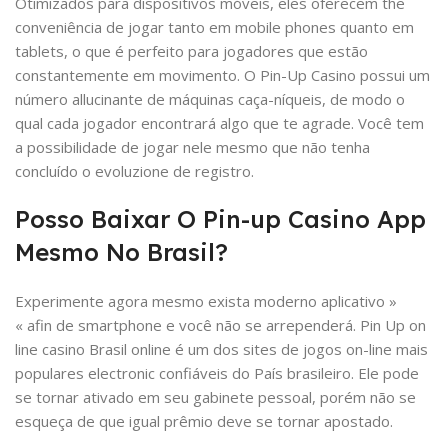
Otimizados para dispositivos móveis, eles oferecem the
conveniência de jogar tanto em mobile phones quanto em
tablets, o que é perfeito para jogadores que estão
constantemente em movimento. O Pin-Up Casino possui um
número allucinante de máquinas caça-níqueis, de modo o
qual cada jogador encontrará algo que te agrade. Você tem
a possibilidade de jogar nele mesmo que não tenha
concluído o evoluzione de registro.
Posso Baixar O Pin-up Casino App
Mesmo No Brasil?
Experimente agora mesmo exista moderno aplicativo »
« afin de smartphone e você não se arrependerá. Pin Up on
line casino Brasil online é um dos sites de jogos on-line mais
populares electronic confiáveis do País brasileiro. Ele pode
se tornar ativado em seu gabinete pessoal, porém não se
esqueça de que igual prêmio deve se tornar apostado.