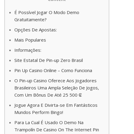
É Possível Jogar O Modo Demo
Gratuitamente?
Opções De Apostas:
Mais Populares
Informações:
Site Estatal De Pin-up Zero Brasil
Pin Up Casino Online – Como Funciona
O Pin-up Casino Oferece Aos Jogadores
Brasileiros Uma Ampla Seleção De Jogos,
Com Um Bônus De Até 25 500 ₢
Jogue Agora E Divirta-se Em Fantásticos
Mundos Perform Bingo!
Para La Cual É Usado O Demo Na
Trampolín De Casino On The Internet Pin