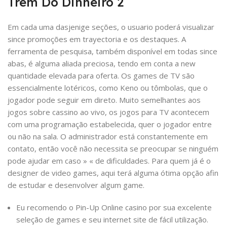
Trem Do Dinheiro 2
Em cada uma dasjenige seções, o usuario poderá visualizar
since promoções em trayectoria e os destaques. A
ferramenta de pesquisa, também disponível em todas since
abas, é alguma aliada preciosa, tendo em conta a new
quantidade elevada para oferta. Os games de TV são
essencialmente lotéricos, como Keno ou tômbolas, que o
jogador pode seguir em direto. Muito semelhantes aos
jogos sobre cassino ao vivo, os jogos para TV acontecem
com uma programação estabelecida, quer o jogador entre
ou não na sala. O administrador está constantemente em
contato, então você não necessita se preocupar se ninguém
pode ajudar em caso » « de dificuldades. Para quem já é o
designer de video games, aqui terá alguma ótima opção afin
de estudar e desenvolver algum game.
Eu recomendo o Pin-Up Online casino por sua excelente
seleção de games e seu internet site de fácil utilização.