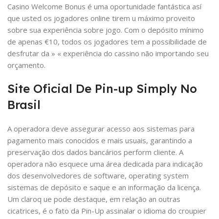
Casino Welcome Bonus é uma oportunidade fantástica así
que usted os jogadores online tirem u máximo proveito
sobre sua experiência sobre jogo. Com o depósito mínimo
de apenas €10, todos os jogadores tem a possibilidade de
desfrutar da » « experiência do cassino não importando seu
orçamento.
Site Oficial De Pin-up Simply No
Brasil
A operadora deve assegurar acesso aos sistemas para
pagamento mais conocidos e mais usuais, garantindo a
preservação dos dados bancários perform cliente. A
operadora não esquece uma área dedicada para indicação
dos desenvolvedores de software, operating system
sistemas de depósito e saque e an informação da licença.
Um claroq ue pode destaque, em relação an outras
cicatrices, é o fato da Pin-Up assinalar o idioma do croupier