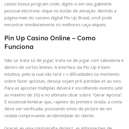
casino bonus program code, digite-o em seu gabinete
pessoal electronic clique no botão de ativação. Abrindo a
página main do cassino digital Pin Up Brasil, você pode
encontrar imediatamente os melhores caça-níqueis.
Pin Up Casino Online – Como
Funciona
Não se trata só de jogar; trata-se de jogar com sabedoria e
dentro de certos limites. A interface da Pin-Up é bem
intuitiva, pelo la cual não terá » « dificuldades no momento
sobre fazer apostas, deseja sejam pré-partidas et ao vivo.
Para as apostas múltiplas deverá ir escolhendo evento (até
ao máximo de 30) e no ultimate clicar sobre “Gerar Aposta”.
É essencial lembrar que, rapines do primeiro tirada, a conta
deve ser verificada, possuindo envio de picture de um
cedula comprovando an identidade do cliente.
Graças an uma criptografia distinct, as informações de