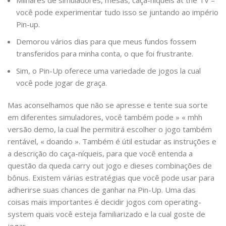
Milhares de simuladores, mesas, caça-níqueis at the TV –
você pode experimentar tudo isso se juntando ao império
Pin-up.
Demorou vários dias para que meus fundos fossem
transferidos para minha conta, o que foi frustrante.
Sim, o Pin-Up oferece uma variedade de jogos la cual
você pode jogar de graça.
Mas aconselhamos que não se apresse e tente sua sorte
em diferentes simuladores, você também pode » « mhh
versão demo, la cual lhe permitirá escolher o jogo também
rentável, « doando ». Também é útil estudar as instruções e
a descrição do caça-níqueis, para que você entenda a
questão da queda carry out jogo e dieses combinações de
bônus. Existem várias estratégias que você pode usar para
adherirse suas chances de ganhar na Pin-Up. Uma das
coisas mais importantes é decidir jogos com operating-
system quais você esteja familiarizado e la cual goste de