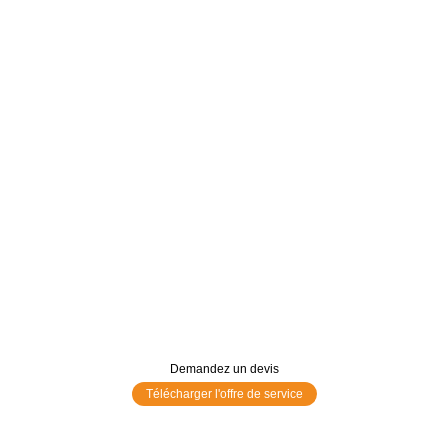
Demandez un devis
Télécharger l'offre de service
PIN UP CASINO AZ