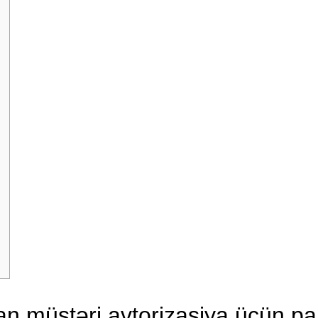
n müştəri avtorizasiya üçün par