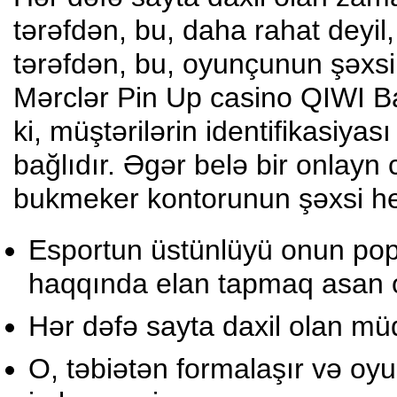
tərəfdən, bu, daha rahat deyil
tərəfdən, bu, oyunçunun şəxsi
Mərclər Pin Up casino QIWI Ba
ki, müştərilərin identifikasiy
bağlıdır. Əgər belə bir onlay
bukmeker kontorunun şəxsi hes
Esportun üstünlüyü onun popu
haqqında elan tapmaq asan 
Hər dəfə sayta daxil olan mü
O, təbiətən formalaşır və oy