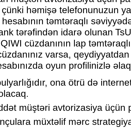
, çünki həmişə telefonunuzun ya
 hesabının təmtəraqlı səviyyəd
nk tərəfindən idarə olunan TsU
ası QIWI cüzdanının lap təmtəraq
n cüzdanınız varsa, qeydiyyatda
abınızda oyun profilinizlə əlaq
lyarlığıdır, ona ötrü də intern
olacaq.
ddət müştəri avtorizasiya üçün 
unçulara müxtəlif mərc strategiy