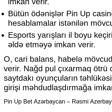
imkan verir.
Bütün ödənişlər Pin Up casin
hesablamalar istənilən mövcu
Esports yarışları il boyu keç
əldə etməyə imkan verir.
O, cari balans, habelə mövcud
verir. Nağd pul çıxarmaq ötrü
saytdakı oyunçuların təhlükəsiz
girişi məhdudlaşdırmağa imkan
Pin Up Bet Azərbaycan – Rəsmi Azerba