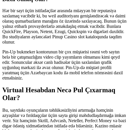
Hər bir sayt üçün istifadəçilər arasında müəyyən bir reputasiya
saxlamaq vacibdir ki, bu weil auditoriyanı genişləndirəcək və daimi
olaraq qumarbazların marağını öz üzərində saxlayacaq. Bunun üçün
yalnız etibarlı provayderlərlə əməkdaşlıq etmək vacibdir. Bunlara
QuickFire, Playson, Netent, Ezugi, Quickspin və digərləri daxildir.
Bu studiyaların əyləncələri Pinup Casino slot kataloqunda təqdim
olunur.
Pin-Up bukmeker kontorunun bir çox müştərisi rəsmi veb saytın
belə bir çatışmazlığını video clip yayımların olmaması kimi qeyd
edir. Sonuncular əksər canlı hadisələr üçün saxlanılan qrafik
uyğunluq mərkəzi ilə əvəz olunur. Pin-Up-də müştəri profili
yaratmaq üçün Azərbaycan kodu ilə mobil telefon nömrəsini daxil
etməlisiniz.
Virtual Hesabdan Necə Pul Çıxarmaq
Olar?
Bu, saytdakı oyunçuların təhlükəsizliyini artırmağa həmçinin
azyaşlılar və fırıldaqçılar üçün sayta girişi məhdudlaşdırmağa imkan
verir. Siz həmçinin Skrill, Advcash, Neteller, Perfect Money və bəzi
digər ödəniş xidmətlərindən istifadə edə bilərsiniz. Kazino müasir