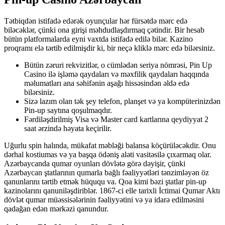
Tətbiqdən istifadə edərək oyunçular hər fürsətdə mərc edə
biləcəklər, çünki ona girişi məhdudlaşdırmaq çətindir. Bir hesab
bütün platformalarda eyni vaxtda istifadə edilə bilər. Kazino
proqramı elə tərtib edilmişdir ki, bir neçə kliklə mərc edə bilərsiniz.
Bütün zəruri rekvizitlər, o cümlədən seriya nömrəsi, Pin Up
Casino ilə işləmə qaydaları və məxfilik qaydaları haqqında
məlumatları ana səhifənin aşağı hissəsindən əldə edə
bilərsiniz.
Sizə lazım olan tək şey telefon, planşet və ya kompüterinizdən
Pin-up saytına qoşulmaqdır.
Fərdiləşdirilmiş Visa və Master card kartlarına qeydiyyat 2
saat ərzində həyata keçirilir.
Uğurlu spin halında, mükafat məbləği balansa köçürüləcəkdir. Onu
dərhal kostiumas və ya başqa ödəniş aləti vasitəsilə çıxarmaq olar.
Azərbaycanda qumar oyunları dövlətə görə dəyişir, çünki
Azərbaycan ştatlarının qumarla bağlı fəaliyyətləri tənzimləyən öz
qanunlarını tərtib etmək hüququ va. Qoa kimi bəzi ştatlar pin-up
kazinolarını qanuniləşdiriblər. 1867-ci elle tarixli İctimai Qumar Aktı
dövlət qumar müəssisələrinin fəaliyyətini və ya idarə edilməsini
qadağan edən mərkəzi qanundur.