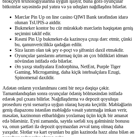
blokçeyn texnologiyalarına uyğun işləyir, buna görə oyunçular
bitkoinlər sayəsində pul yatıra və ya uduşları nağdlaşdıra bilərlər.
Mərclər Pin Up on line casino QIWI Bank tərəfindən idarə
olunan TsUPIS-ə aiddir.
Bukmeker kontor bu cür mürəkkəb mərclərin həqiqətən geniş
seçimini təklif edir.
Rəsmi Pin Up bukmeker-da kazinoya çıxışı dərc etmir, çünki
bu, qanunvericiliklə qadağan edilir.
Sizə lazım olan tək şey e-poçt və şifrənizi daxil etməkdir.
Oyunçular şanslarını artırmaq üçün ən çox bildikləri idman
növündən istifadə edə bilərlər.
Ən yaxşı studiyalara Endorphina, NetEnt, Purple Tiger
Gaming, Microgaming, daha kiçik istehsalçılara Ezugi,
Spinomenal daxildir.
Adətən onların yoxlanılması cəmi bir neçə dəqiqə çəkir.
Tamamlandıqdan sonra oyunçular ödəniş bölməsindən istifadə
edərək pul çıxara bilirlər. Nağdlaşdırma və depozit qoyuluşu
proseduru eyni ssenariyə uyğun olaraq həyata keçirilir. Məbləğlərin
geniş diapazonu istənilən məbləğdə vəsait yatırmağa imkan verir,
məsələn, kazinonun etibarlılığını yoxlamaq üçün kiçik bir əmanət
edə bilərsiniz. Eyni zamanda, saytda sərfəli xoş gəlmisiniz bonusu
va, onun şərtləri ilə depozit qoymazdan əvvəl tanış olmaq daha
yaxşıdır. Slotlar və kart oyunları bu gün kazinoda həzz alına bilən ən