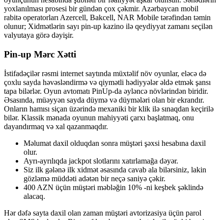
yoxlanılması prosesi bir gündən çox çəkmir. Azərbaycan mobil
rabitə operatorları Azercell, Bakcell, NAR Mobile tərəfindən təmin
olunur; Xidmətlərin sayı pin-up kazino ilə qeydiyyat zamanı seçilən
valyutaya görə dəyişir.
Pin-up Mərc Xətti
İstifadəçilər rəsmi internet saytında müxtəlif növ oyunlar, eləcə də
çoxlu sayda həvəsləndirmə və qiymətli hədiyyələr əldə etmək şansı
tapa bilərlər. Oyun avtomatı PinUp-da əyləncə növlərindən biridir.
Əsasında, müəyyən sayda düymə və düymələri olan bir ekrandır.
Onların hamısı siçan üzərində mexaniki bir klik ilə sınaqdan keçirilə
bilər. Klassik mənada oyunun mahiyyəti çarxı başlatmaq, onu
dayandırmaq və xal qazanmaqdır.
Məlumat daxil olduqdan sonra müştəri şəxsi hesabına daxil
olur.
Ayrı-ayrılıqda jackpot slotlarını xatırlamağa dəyər.
Siz ilk gələnə ilk xidmət əsasında cavab ala bilərsiniz, lakin
gözləmə müddəti adətən bir neçə saniyə çəkir.
400 AZN üçün müştəri məbləğin 10% -ni keşbek şəklində
alacaq.
Hər dəfə sayta daxil olan zaman müştəri avtorizasiya üçün parol