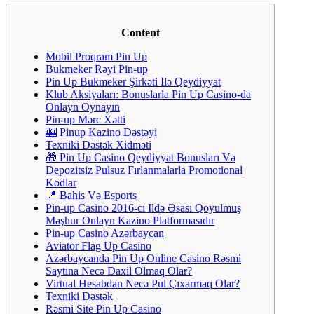
Content
Mobil Proqram Pin Up
Bukmeker Rəyi Pin-up
Pin Up Bukmeker Şirkəti Ilə Qeydiyyat
Klub Aksiyaları: Bonuslarla Pin Up Casino-da
Onlayn Oynayın
Pin-up Mərc Xətti
🎰 Pinup Kazino Dəstəyi
Texniki Dəstək Xidməti
🎁 Pin Up Casino Qeydiyyat Bonusları Və
Depozitsiz Pulsuz Fırlanmalarla Promotional
Kodlar
📍 Bahis Və Esports
Pin-up Casino 2016-cı Ildə Əsası Qoyulmuş
Məşhur Onlayn Kazino Platformasıdır
Pin-up Casino Azərbaycan
Aviator Flag Up Casino
Azərbaycanda Pin Up Online Casino Rəsmi
Saytına Necə Daxil Olmaq Olar?
Virtual Hesabdan Necə Pul Çıxarmaq Olar?
Texniki Dəstək
Rəsmi Site Pin Up Casino