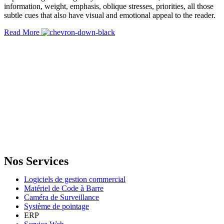
information, weight, emphasis, oblique stresses, priorities, all those
subtle cues that also have visual and emotional appeal to the reader.
Read More
GENERAL IT, depuis 2013, en tant que leader algérien des services
informatiques, propose des solutions novatrices et des équipements
adaptés à sa clientèle.
Email: info@digital.dz
Nos Services
Logiciels de gestion commercial
Matériel de Code à Barre
Caméra de Surveillance
Système de pointage
ERP