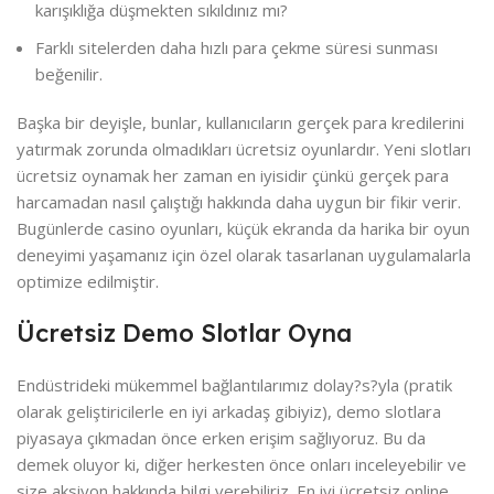
karışıklığa düşmekten sıkıldınız mı?
Farklı sitelerden daha hızlı para çekme süresi sunması
beğenilir.
Başka bir deyişle, bunlar, kullanıcıların gerçek para kredilerini
yatırmak zorunda olmadıkları ücretsiz oyunlardır. Yeni slotları
ücretsiz oynamak her zaman en iyisidir çünkü gerçek para
harcamadan nasıl çalıştığı hakkında daha uygun bir fikir verir.
Bugünlerde casino oyunları, küçük ekranda da harika bir oyun
deneyimi yaşamanız için özel olarak tasarlanan uygulamalarla
optimize edilmiştir.
Ücretsiz Demo Slotlar Oyna
Endüstrideki mükemmel bağlantılarımız dolay?s?yla (pratik
olarak geliştiricilerle en iyi arkadaş gibiyiz), demo slotlara
piyasaya çıkmadan önce erken erişim sağlıyoruz. Bu da
demek oluyor ki, diğer herkesten önce onları inceleyebilir ve
size aksiyon hakkında bilgi verebiliriz. En iyi ücretsiz online