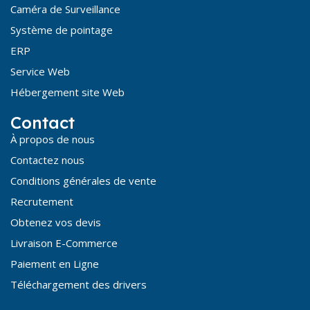
Caméra de Surveillance
Système de pointage
ERP
Service Web
Hébergement site Web
Contact
À propos de nous
Contactez nous
Conditions générales de vente
Recrutement
Obtenez vos devis
Livraison E-Commerce
Paiement en Ligne
Téléchargement des drivers