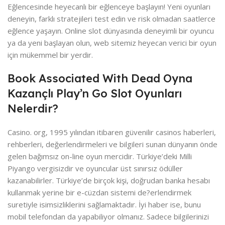
Eğlencesinde heyecanlı bir eğlenceye başlayın! Yeni oyunları
deneyin, farklı stratejileri test edin ve risk olmadan saatlerce
eğlence yaşayın. Online slot dünyasında deneyimli bir oyuncu
ya da yeni başlayan olun, web sitemiz heyecan verici bir oyun
için mükemmel bir yerdir.
Book Associated With Dead Oyna
Kazançlı Play’n Go Slot Oyunları
Nelerdir?
Casino. org, 1995 yılından itibaren güvenilir casinos haberleri,
rehberleri, değerlendirmeleri ve bilgileri sunan dünyanın önde
gelen bağımsız on-line oyun mercidir. Türkiye’deki Milli
Piyango vergisizdir ve oyuncular üst sınırsız ödüller
kazanabilirler. Türkiye’de birçok kişi, doğrudan banka hesabı
kullanmak yerine bir e-cüzdan sistemi de?erlendirmek
suretiyle isimsizliklerini sağlamaktadır. İyi haber ise, bunu
mobil telefondan da yapabiliyor olmanız. Sadece bilgilerinizi