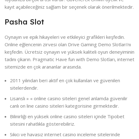
kayıt açabileceğiniz sağlam bir seçenek olarak önerilmektedir.
Pasha Slot
Oynayın ve epik hikayeleri ve etkileyici grafikleri keşfedin.
Online eğlencenin zirvesi olan Drive Gaming Demo Slotları’nı
keşfedin. Ücretsiz oynayın ve yüksek kaliteli oyun deneyiminin
tadını çıkarın. Pragmatic Have fun with Demo Slotları, internet
sitemizde en çok arananlar arasında.
2011 yılından beri aktif en çok kullanılan ve güvenilen
sitelerdendir.
Lisanslı » « online casino siteleri genel anlamda güvenilir
canlı on line casino siteleri kategorisine girmektedir.
Bilinirliği en yüksek online casino siteleri içinde Tipobet
sitesini rahatlıkla gösterebiliriz.
Sıkıcı ve havasız internet casino inceleme sitelerinde