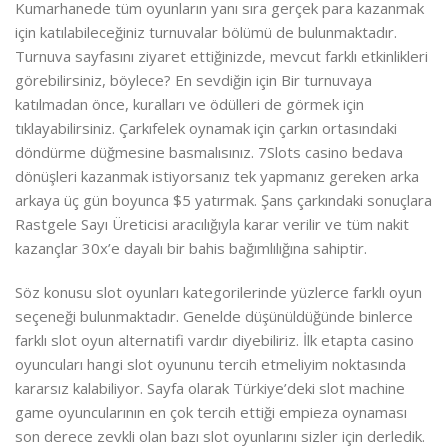
Kumarhanede tüm oyunların yanı sıra gerçek para kazanmak
için katılabileceğiniz turnuvalar bölümü de bulunmaktadır.
Turnuva sayfasını ziyaret ettiğinizde, mevcut farklı etkinlikleri
görebilirsiniz, böylece? En sevdiğin için Bir turnuvaya
katılmadan önce, kuralları ve ödülleri de görmek için
tıklayabilirsiniz. Çarkıfelek oynamak için çarkın ortasındaki
döndürme düğmesine basmalısınız. 7Slots casino bedava
dönüşleri kazanmak istiyorsanız tek yapmanız gereken arka
arkaya üç gün boyunca $5 yatırmak. Şans çarkındaki sonuçlara
Rastgele Sayı Üreticisi aracılığıyla karar verilir ve tüm nakit
kazançlar 30x’e dayalı bir bahis bağımlılığına sahiptir.
Söz konusu slot oyunları kategorilerinde yüzlerce farklı oyun
seçeneği bulunmaktadır. Genelde düşünüldüğünde binlerce
farklı slot oyun alternatifi vardır diyebiliriz. İlk etapta casino
oyuncuları hangi slot oyununu tercih etmeliyim noktasında
kararsız kalabiliyor. Sayfa olarak Türkiye’deki slot machine
game oyuncularının en çok tercih ettiği empieza oynaması
son derece zevkli olan bazı slot oyunlarını sizler için derledik.