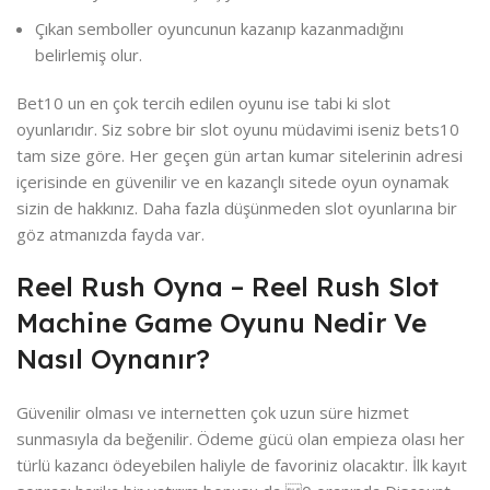
Çıkan semboller oyuncunun kazanıp kazanmadığını
belirlemiş olur.
Bet10 un en çok tercih edilen oyunu ise tabi ki slot
oyunlarıdır. Siz sobre bir slot oyunu müdavimi iseniz bets10
tam size göre. Her geçen gün artan kumar sitelerinin adresi
içerisinde en güvenilir ve en kazançlı sitede oyun oynamak
sizin de hakkınız. Daha fazla düşünmeden slot oyunlarına bir
göz atmanızda fayda var.
Reel Rush Oyna – Reel Rush Slot
Machine Game Oyunu Nedir Ve
Nasıl Oynanır?
Güvenilir olması ve internetten çok uzun süre hizmet
sunmasıyla da beğenilir. Ödeme gücü olan empieza olası her
türlü kazancı ödeyebilen haliyle de favoriniz olacaktır. İlk kayıt