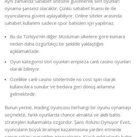
Aynı zamanda Sahabet sitesine güvenerek slot oyunları
oynama şansınız olacaktır. Çünkü sahabet lisansı ile de
oyuncularına güveni aşılayabiliyor. Online siteler arasında
sahabet kullanımı sadece spor bahisleri için yapılmaz.
Bu da Türkiye’nin diğer Müslüman ülkelere göre kumara
neden daha özgürlükçü bir şekilde yaklaştığını
açıklamaktadır.
Oyun kategorisi slot oyunları empieza canlı casino oyunları
olarak biliniyor.
Özellikle canlı casino sitelerinde no cost spin olarak
kullanıcılara sunulur ve bedava geri dönüş anlamına
gelmektedir.
Bunun yerine, leading oyuncusu herhangi bir oyunu oynamayı
seçmekte, farklı oyunlarda chance almakta ve akıllı bahis
stratejileri kullanmakta özgürdür. Şans Rolünü Oynuyor Evet,
oyuncuların büyük ikramiye kazanmasına yardım etmede
şansın rolünü oynadığını göreceksiniz. Küçük miktarlarda bahis