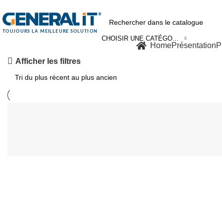
0550 054 100 - 0550 554 088
Service client: 08h00 - 21h00 7/7
Expé
Accueil
Marques
TP-LINK
Voici le seul résultat
CHOISIR UNE CATÉGORIE
Nos Solutions
Home
Présentation
P
Afficher les filtres