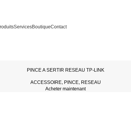
dition en 24h à 72h
roduits
Services
Boutique
Contact
PINCE A SERTIR RESEAU TP-LINK
ACCESSOIRE
,
PINCE
,
RESEAU
Acheter maintenant