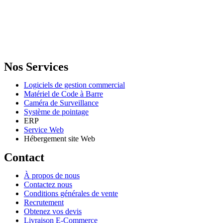
GENERAL IT, depuis 2013, en tant que leader algérien des services
informatiques, propose des solutions novatrices et des équipements
adaptés à sa clientèle.
Email: info@digital.dz
Nos Services
Logiciels de gestion commercial
Matériel de Code à Barre
Caméra de Surveillance
Système de pointage
ERP
Service Web
Hébergement site Web
Contact
À propos de nous
Contactez nous
Conditions générales de vente
Recrutement
Obtenez vos devis
Livraison E-Commerce