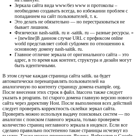
Зеркала сайта вида www/без www и протоколы –
необходимо создавать всегда, во избежании проблем с
попаданием на сайт пользователей, т. к.
Это делать не обязательно — но перестраховаться не
бывает лишним.
Физически nash-saitik. ru и -saitik. ru — разные ресурсы. »
« [newline]В данном случае URL с префиксом online
world представляет собой субдомен по отношению к
основному домену nash-saitik. ru.
Главное отличие зеркала от оригинального сайта – это
адрес, в то время как контент, структура и дизайн могут
быть идентичными.
В этом случае каждая страница сайта saitik. ua будет
автоматически перенаправлять пользователей на
аналогичную по контенту страницу домена example. org.
После внесения этих строк в файл. htaccess также следует
указать в programs. txt старого домена главную версию нового
сайта через директиву Host. После выполнения всех действий
следует проверять корректность склейки зеркал сайта.
Проверять можно используя выдачу поисковых систем — по
аналогии с поиском главного зеркала, только проверяем
количество страниц неглавного зеркала в индексе. Если все
сделано правильно постепенно такие страницы исчезнут из
выдачи. Также можно применить Яндекс. Вебмастер и Google