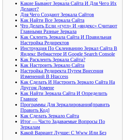
Какие Бывают Зеркала Сайта И Для Чего Их
Делают?
Для Чего Создают Зеркала Сайтов
Как Найти Все Зеркала Сайта
Что Делать Если «гугл» И «яндекс» Считают
Главными Разные Зеркала
Как Склеить Зеркала Сайта И Правильная
Настройка Редиректов
Инструкция По Склеиванию Зеркал Сайта В
Яндекс Вебмастере И Google Search Console
Как Расклеить Зеркала Сайта?
Как Настроить Зеркало Сайта
Настройка Редиректа Путем Внесения
Изменений В Htaccess
Как Сделать И Настроить Зеркало Сайта На
Другом Домене
Как Найти Зеркала Сайта И Определить
Главное
Программы Для Зеркалирования[править
Править Код]
Как Сделать Зеркало Сайта
Итог — Часто Задаваемые Вопросы По
Зеркалам
Какой Вариант Лучше: С Www Или Без