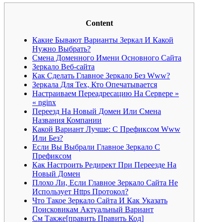
Content
Какие Бывают Варианты Зеркал И Какой
Нужно Выбрать?
Смена Доменного Имени Основного Сайта
Зеркало Веб-сайта
Как Сделать Главное Зеркало Без Www?
Зеркала Для Тех, Кто Опечатывается
Настраиваем Переадресацию На Сервере »
« nginx
Переезд На Новый Домен Или Смена
Названия Компании
Какой Вариант Лучше: С Префиксом Www
Или Без?
Если Вы Выбрали Главное Зеркало С
Префиксом
Как Настроить Редирект При Переезде На
Новый Домен
Плохо Ли, Если Главное Зеркало Сайта Не
Использует Https Протокол?
Что Такое Зеркало Сайта И Как Указать
Поисковикам Актуальный Вариант
См Также[править Править Код]