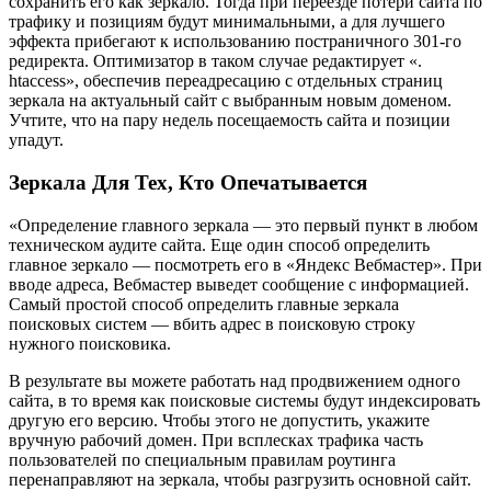
сохранить его как зеркало. Тогда при переезде потери сайта по
трафику и позициям будут минимальными, а для лучшего
эффекта прибегают к использованию постраничного 301-го
редиректа. Оптимизатор в таком случае редактирует «.
htaccess», обеспечив переадресацию с отдельных страниц
зеркала на актуальный сайт с выбранным новым доменом.
Учтите, что на пару недель посещаемость сайта и позиции
упадут.
Зеркала Для Тех, Кто Опечатывается
«Определение главного зеркала — это первый пункт в любом
техническом аудите сайта. Еще один способ определить
главное зеркало — посмотреть его в «Яндекс Вебмастер». При
вводе адреса, Вебмастер выведет сообщение с информацией.
Самый простой способ определить главные зеркала
поисковых систем — вбить адрес в поисковую строку
нужного поисковика.
В результате вы можете работать над продвижением одного
сайта, в то время как поисковые системы будут индексировать
другую его версию. Чтобы этого не допустить, укажите
вручную рабочий домен. При всплесках трафика часть
пользователей по специальным правилам роутинга
перенаправляют на зеркала, чтобы разгрузить основной сайт.