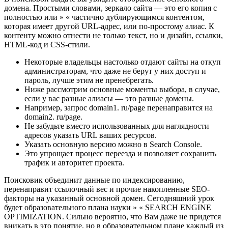
домена. Простыми словами, зеркало сайта — это его копия с
полностью или » « частично дублирующимся контентом,
которая имеет другой URL-адрес, или по-простому алиас. К
контенту можно отнести не только текст, но и дизайн, ссылки,
HTML-код и CSS-стили.
Некоторые владельцы настолько отдают сайты на откуп
администраторам, что даже не берут у них доступ и
пароль, лучше этим не пренебрегать.
Ниже рассмотрим основные моменты выбора, в случае,
если у вас разные алиасы — это разные домены.
Например, запрос domain1. ru/page перенаправится на
domain2. ru/page.
Не забудьте вместо использованных для наглядности
адресов указать URL ваших ресурсов.
Указать основную версию можно в Search Console.
Это упрощает процесс переезда и позволяет сохранить
трафик и авторитет проекта.
Поисковик объединит данные по индексированию,
перенаправит ссылочный вес и прочие накопленные SEO-
факторы на указанный основной домен. Сегодняшний урок
будет образовательного плана науки » « SEARCH ENGINE
OPTIMIZATION. Сильно вероятно, что Вам даже не придется
вникать в это понятие, но в образовательном плане каждый из