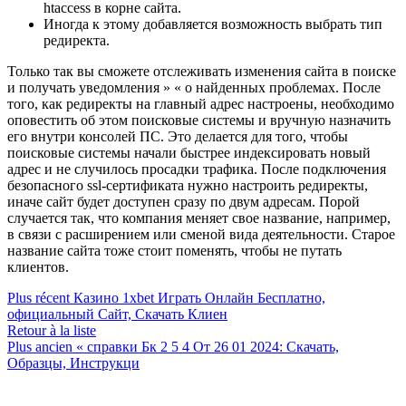
htaccess в корне сайта.
Иногда к этому добавляется возможность выбрать тип
редиректа.
Только так вы сможете отслеживать изменения сайта в поиске
и получать уведомления » « о найденных проблемах. После
того, как редиректы на главный адрес настроены, необходимо
оповестить об этом поисковые системы и вручную назначить
его внутри консолей ПС. Это делается для того, чтобы
поисковые системы начали быстрее индексировать новый
адрес и не случилось просадки трафика. После подключения
безопасного ssl-сертификата нужно настроить редиректы,
иначе сайт будет доступен сразу по двум адресам. Порой
случается так, что компания меняет свое название, например,
в связи с расширением или сменой вида деятельности. Старое
название сайта тоже стоит поменять, чтобы не путать
клиентов.
Plus récent
Казино 1xbet Играть Онлайн Бесплатно,
официальный Сайт, Скачать Клиен
Retour à la liste
Plus ancien
« справки Бк 2 5 4 От 26 01 2024: Скачать,
Образцы, Инструкци