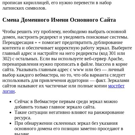
прописан кириллицей, его нужно перевести в набор
латинских символов.
Смена Доменного Имени Основного Сайта
Чтобы решить эту проблему, необходимо выбрать основной
домен, настроить редирект и уведомить поисковые системы.
Переадресация » « помогает предотвратить дублирование
контента и обеспечивает корректную работу зеркал. Выберите
главный адрес и настройте на него редиректы (код 301 или
302) с остальных. Если вы используете веб-сервер Apache,
перенаправления нужно прописать в файле. htaccess в корне
сайта. Указывать главным адрес с www или без — личный
выбор каждого вебмастера, но то, что оба варианта следует
использовать для привлечения аудитории — факт. Зеркалами
сайтов называют их частичные или полные копии
мостбет
логин
.
Сейчас в Вебмастере первым среди зеркал можно
добавить только главное зеркало сайта.
Такие ситуации негативно влияют на ранжирование
ресурса.
При обнаружении склеенных зеркал без указания
основного домена его позиции заметно проседают в
выдаче.