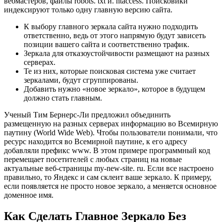
вебмастеров, файлы robots. txt и. htaccess. Поисковики
индексируют только одну главную версию сайта.
К выбору главного зеркала сайта нужно подходить
ответственно, ведь от этого напрямую будут зависеть
позиции вашего сайта и соответственно трафик.
Зеркала для отказоустойчивости размещают на разных
серверах.
Те из них, которые поисковая система уже считает
зеркалами, будут сгруппированы.
Добавить нужно «новое зеркало», которое в будущем
должно стать главным.
Ученый Тим Бернерс-Ли предложил объединить
размещенную на разных серверах информацию во Всемирную
паутину (World Wide Web). Чтобы пользователи понимали, что
ресурс находится во Всемирной паутине, к его адресу
добавляли префикс www. В этом примере программный код
перемещает посетителей с любых страниц на новые
актуальные веб-страницы my-new-site. ru. Если все настроено
правильно, то Яндекс и сам склеит ваше зеркало. К примеру,
если появляется не просто новое зеркало, а меняется основное
доменное имя.
Как Сделать Главное Зеркало Без