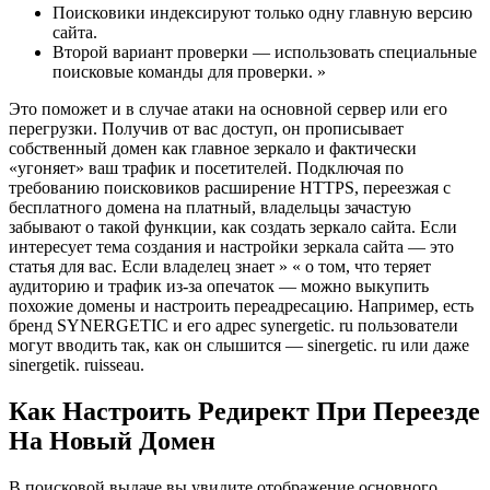
Поисковики индексируют только одну главную версию
сайта.
Второй вариант проверки — использовать специальные
поисковые команды для проверки. »
Это поможет и в случае атаки на основной сервер или его
перегрузки. Получив от вас доступ, он прописывает
собственный домен как главное зеркало и фактически
«угоняет» ваш трафик и посетителей. Подключая по
требованию поисковиков расширение HTTPS, переезжая с
бесплатного домена на платный, владельцы зачастую
забывают о такой функции, как создать зеркало сайта. Если
интересует тема создания и настройки зеркала сайта — это
статья для вас. Если владелец знает » « о том, что теряет
аудиторию и трафик из-за опечаток — можно выкупить
похожие домены и настроить переадресацию. Например, есть
бренд SYNERGETIC и его адрес synergetic. ru пользователи
могут вводить так, как он слышится — sinergetic. ru или даже
sinergetik. ruisseau.
Как Настроить Редирект При Переезде
На Новый Домен
В поисковой выдаче вы увидите отображение основного