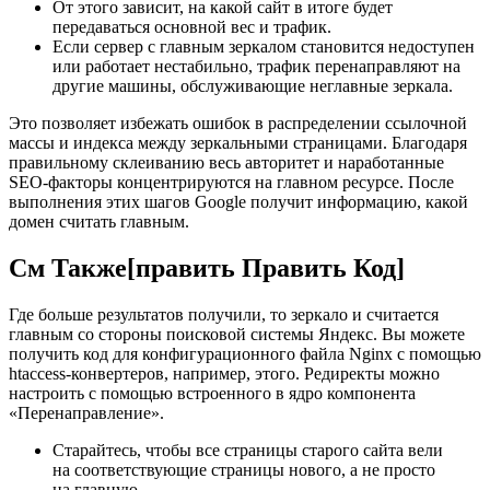
От этого зависит, на какой сайт в итоге будет
передаваться основной вес и трафик.
Если сервер с главным зеркалом становится недоступен
или работает нестабильно, трафик перенаправляют на
другие машины, обслуживающие неглавные зеркала.
Это позволяет избежать ошибок в распределении ссылочной
массы и индекса между зеркальными страницами. Благодаря
правильному склеиванию весь авторитет и наработанные
SEO-факторы концентрируются на главном ресурсе. После
выполнения этих шагов Google получит информацию, какой
домен считать главным.
См Также[править Править Код]
Где больше результатов получили, то зеркало и считается
главным со стороны поисковой системы Яндекс. Вы можете
получить код для конфигурационного файла Nginx с помощью
htaccess-конвертеров, например, этого. Редиректы можно
настроить с помощью встроенного в ядро компонента
«Перенаправление».
Старайтесь, чтобы все страницы старого сайта вели
на соответствующие страницы нового, а не просто
на главную.