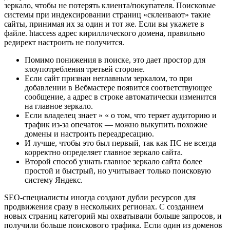
зеркало, чтобы не потерять клиента/покупателя. Поисковые
системы при индексировании страниц «склеивают» такие
сайты, принимая их за один и тот же. Если вы укажете в
файле. htaccess адрес кириллического домена, правильно
редирект настроить не получится.
Помимо понижения в поиске, это дает простор для
злоупотребления третьей стороне.
Если сайт признан неглавным зеркалом, то при
добавлении в Вебмастере появится соответствующее
сообщение, а адрес в строке автоматически изменится
на главное зеркало.
Если владелец знает » « о том, что теряет аудиторию и
трафик из-за опечаток — можно выкупить похожие
домены и настроить переадресацию.
И лучше, чтобы это был первый, так как ПС не всегда
корректно определяет главное зеркало сайта.
Второй способ узнать главное зеркало сайта более
простой и быстрый, но учитывает только поисковую
систему Яндекс.
SEO-специалисты иногда создают дубли ресурсов для
продвижения сразу в нескольких регионах. С созданием
новых страниц категорий мы охватывали больше запросов, и
получили больше поискового трафика. Если один из доменов