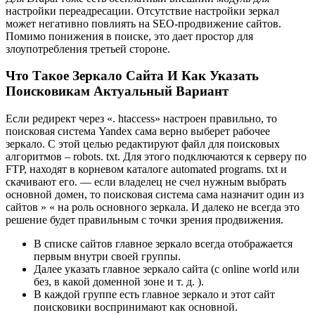
настройки переадресации. Отсутствие настройки зеркал
может негативно повлиять на SEO-продвижение сайтов.
Помимо понижения в поиске, это дает простор для
злоупотребления третьей стороне.
Что Такое Зеркало Сайта И Как Указать
Поисковикам Актуальный Вариант
Если редирект через «. htaccess» настроен правильно, то
поисковая система Yandex сама верно выберет рабочее
зеркало. С этой целью редактируют файл для поисковых
алгоритмов – robots. txt. Для этого подключаются к серверу по
FTP, находят в корневом каталоге automated programs. txt и
скачивают его. — если владелец не счел нужным выбрать
основной домен, то поисковая система сама назначит один из
сайтов » « на роль основного зеркала. И далеко не всегда это
решение будет правильным с точки зрения продвижения.
В списке сайтов главное зеркало всегда отображается
первым внутри своей группы.
Далее указать главное зеркало сайта (с online world или
без, в какой доменной зоне и т. д. ).
В каждой группе есть главное зеркало и этот сайт
поисковики воспринимают как основной.