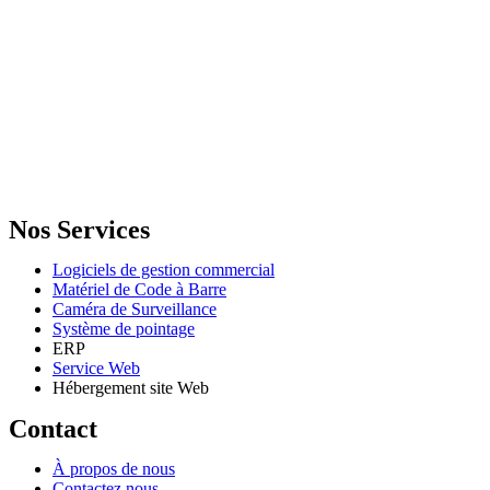
GENERAL IT, depuis 2013, en tant que leader algérien des services
informatiques, propose des solutions novatrices et des équipements
adaptés à sa clientèle.
Email: info@digital.dz
Nos Services
Logiciels de gestion commercial
Matériel de Code à Barre
Caméra de Surveillance
Système de pointage
ERP
Service Web
Hébergement site Web
Contact
À propos de nous
Contactez nous