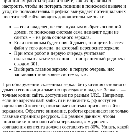
принципам работы зеркал и знаете, как их правильно
настроить, чтобы не потерять позиции в поисковой выдаче и
угодить пользователям. Префикс вынуждает потенциальных
посетителей сайта вводить дополнительные знаки.
— если владелец не счел нужным выбрать основной
домен, то поисковая система сама назначит один из
сайтов » « на роль основного зеркала.
Если основным будет новый домен, то ищите. htaccess
файл у того домена, на который переносите зеркало.
При этом робот в первую очередь учитывает
пользовательские указания — постраничный редирект
с кодом 301.
Выбирать главное зеркало, в первую очередь, нас
заставляют поисковые системы, т. к.
При обнаружении склеенных зеркал без указания основного
домена его позиции заметно проседают в выдаче. Зеркала —
точные копии сайта, доступные по разным URL. Например,
если по адресам nash-saitik. ru и нашсайтик. рф доступен
одинаковый контент, поисковые системы признают сайты
зеркалами. Обратите внимание, роботы сравнивают не только
главные страницы ресурсов. По разным данным, чтобы
поисковики признали сайты зеркалами, » « уровень
совпадения контента должен составлять от 80%. Узнать, какой