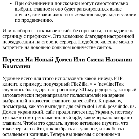
При объединении поисковики могут самостоятельно
выбрать главное и оно будет ранжироваться выше
других, вне зависимости от желания владельца и усилий
по продвижению.
Или наоборот – открываете сайт без префикса, а попадаете на
страницу с префиксом. Это возможно благодаря настроенной
переадресации на стороне сервера. Подобное явление можно
встретить на довольно большом количестве сайтов.
Переезд На Новый Домен Или Смена Названия
Компании
Удобнее всего для этого использовать какой-нибудь FTP-
клиент, к примеру, популярный FileZilla. » « [newline]Так
случилось благодаря настроенному 301-му редиректу, который
автоматически перенаправляет пользователей на заранее
выбранный в качестве главного адрес сайта. К примеру,
посмотрим, как это выглядит для сайта stol-i-stul. possuindo. ua.
Домен украинский, сайт продвигается под Украину, поэтому
тут важно смотреть именно в Google, какое зеркало выбрано
главным. Чтобы это сделать, нужно детальнее изучить, что
такое зеркало сайта, как выбрать актуальное, и как быть с
остальными копиями. Теперь вы знакомы с основными