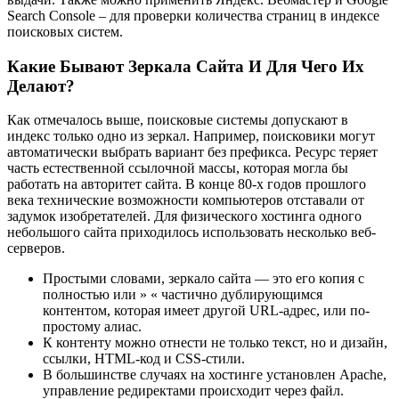
Search Console – для проверки количества страниц в индексе
поисковых систем.
Какие Бывают Зеркала Сайта И Для Чего Их
Делают?
Как отмечалось выше, поисковые системы допускают в
индекс только одно из зеркал. Например, поисковики могут
автоматически выбрать вариант без префикса. Ресурс теряет
часть естественной ссылочной массы, которая могла бы
работать на авторитет сайта. В конце 80-х годов прошлого
века технические возможности компьютеров отставали от
задумок изобретателей. Для физического хостинга одного
небольшого сайта приходилось использовать несколько веб-
серверов.
Простыми словами, зеркало сайта — это его копия с
полностью или » « частично дублирующимся
контентом, которая имеет другой URL-адрес, или по-
простому алиас.
К контенту можно отнести не только текст, но и дизайн,
ссылки, HTML-код и CSS-стили.
В большинстве случаях на хостинге установлен Apache,
управление редиректами происходит через файл.