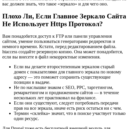
вас должен знать, что такое «зеркало» и для чего оно.
Плохо Ли, Если Главное Зеркало Сайта
Не Использует Https Протокол?
Вам понадобится доступ к FTP или панели управления
сайтом, умение пользоваться генераторами редиректов и
немного времени. Кстати, перед редактированием файла.
htaccess создайте резервную копию. Она может понадобится,
если вы внесете в файл некорректные изменения.
Если вы делаете второстепенным зеркалом старый
домен с показателями для главного зеркала по новому
адресу — это поможет сохранить существующие
позиции в выдаче.
Не по наслышке знаком с SEO, PPC, таргетингом,
ремаркетингом и продвижением сайтов — в течение
нескольких лет практиковал на фрилансе.
Если они существуют, следует потребовать передачи
прав на все зеркала, иначе есть риск остаться ни с чем.
Термин «склейка» значит, что в поиске участвует только
один ресурс.
Для Drupal тоже есть бесплатный внешний модуль для