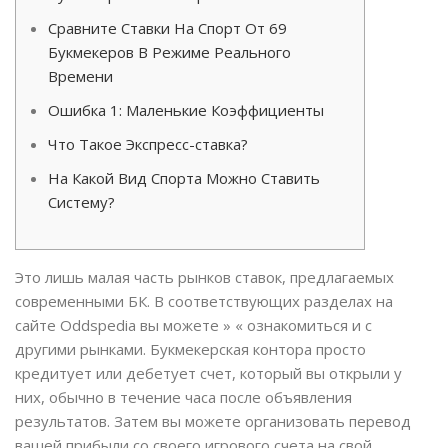
Cравните Ставки На Спорт От 69
Букмекеров В Режиме Реального
Времени
Ошибка 1: Маленькие Коэффициенты
Что Такое Экспресс-ставка?
На Какой Вид Спорта Можно Ставить
Систему?
Это лишь малая часть рынков ставок, предлагаемых
современными БК. В соответствующих разделах на
сайте Oddspedia вы можете » « ознакомиться и с
другими рынками. Букмекерская контора просто
кредитует или дебетует счет, который вы открыли у
них, обычно в течение часа после объявления
результатов. Затем вы можете организовать перевод
вашей прибыли со своего игрового счета на свой