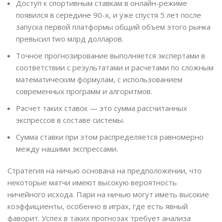
Доступ к спортивным ставкам в онлайн-режиме
появился в середине 90-х, и уже спустя 5 лет после
запуска первой платформы общий объем этого рынка
превысил two млрд долларов.
Точное прогнозирование выполняется экспертами в
соответствии с результатами и расчетами по сложным
математическим формулам, с использованием
современных программ и алгоритмов.
Расчет таких ставок — это сумма рассчитанных
экспрессов в составе системы.
Сумма ставки при этом распределяется равномерно
между нашими экспрессами.
Стратегия на ничью основана на предположении, что
некоторые матчи имеют высокую вероятность
ничейного исхода. Пари на ничью могут иметь высокие
коэффициенты, особенно в играх, где есть явный
фаворит. Успех в таких прогнозах требует анализа