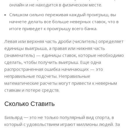
онлайн и не находится в физическом месте.
Слишком сильно переживая каждый проигрыш, вы
начнете делать все больше неверных ставок, что в
итоге приведет к проигрышу всего банка.
Левая или верхняя часть дроби (числитель) определяет
единицы выигрыша, а правая или нижняя часть
(знаменатель) — единицы ставок, которые необходимо
сделать, чтобы получить выигрыш. Еще одна
распространенная ошибка начинающих — это
неправильные подсчеты. Неправильные
математические расчеты могут привести к неверным
ставкам и потере средств.
Сколько Ставить
Бильярд ― это не только популярный вид спорта, в
который с удовольствием играют миллионы людей. За