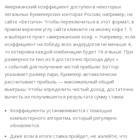
Американский коэффициент доступен в некоторых
легальных букмекерских конторах России, например, на
сайте «Бетсити». Чтобы переключиться в этот формат, в
правом верхнем углу сайта кликните на иконку кэфа 1. 5
и выберите пункт «американские коэф. ». Например, если
коэффициент на победу всех андердогов не меньше 4,
то котировка каждой комбинации будет 16 и выше. При
размерности two из 6 достаточно прохода двух »
« событий для получения чистой прибыли. Беттор
указывает размер пари, букмекер автоматически
рассчитывает прибыль — максимальный общий
выигрыш. Чтобы определить чистый доход, достаточно
вычесть из получившегося результата сумму ставки.
Коэффициенты устанавливаются с помощью
компьютерного алгоритма, который регулярно
обновляется.
Даже если в итоге ставка пройдет, не жалейте, что