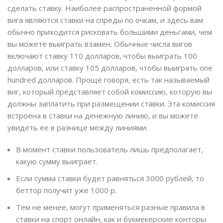
сделать ставку. Наиболее распространенной формой
вига являются ставки на спреды по очкам, и здесь вам
обычно приходится рисковать большими деньгами, чем
вы можете выиграть взамен. Обычные числа вигов
включают ставку 110 долларов, чтобы выиграть 100
долларов, или ставку 105 долларов, чтобы выиграть one
hundred долларов. Проще говоря, есть так называемый
виг, который представляет собой комиссию, которую вы
должны заплатить при размещении ставки. Эта комиссия
встроена в ставки на денежную линию, и вы можете
увидеть ее в разнице между линиями.
В момент ставки пользователь лишь предполагает,
какую сумму выиграет.
Если сумма ставки будет равняться 3000 рублей, то
беттор получит уже 1000 р.
Тем не менее, могут применяться разные правила в
ставки на спорт онлайн, как и букмекерские конторы