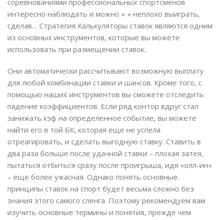
соревнованиями профессиональных спортсменов
интересно наблюдать и можно » « неплохо выиграть,
сделав… Стратегия Калькуляторы ставок являются одним
из основных инструментов, которые вы можете
использовать при размещении ставок..
Они автоматически рассчитывают возможную выплату
для любой комбинации ставки и шансов. Кроме того, с
помощью наших инструментов вы сможете отследить
падение коэффициентов. Если ряд контор вдруг стал
занижать кэф на определенное событие, вы можете
найти его в той БК, которая еще не успела
отреагировать, и сделать выгодную ставку. Ставить в
два раза больше после удачной ставки – плохая затея,
пытаться отбиться сразу после проигрыша, идя «олл-ин»
– еще более ужасная. Однако понять основные
принципы ставок на спорт будет весьма сложно без
знания этого самого сленга. Поэтому рекомендуем вам
изучить основные термины и понятия, прежде чем