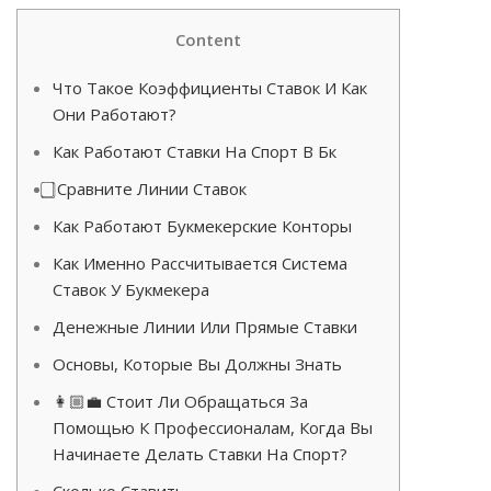
Content
Что Такое Коэффициенты Ставок И Как
Они Работают?
Как Работают Ставки На Спорт В Бк
⃣ Сравните Линии Ставок
Как Работают Букмекерские Конторы
Как Именно Рассчитывается Система
Ставок У Букмекера
Денежные Линии Или Прямые Ставки
Основы, Которые Вы Должны Знать
👩🏼‍💼 Стоит Ли Обращаться За
Помощью К Профессионалам, Когда Вы
Начинаете Делать Ставки На Спорт?