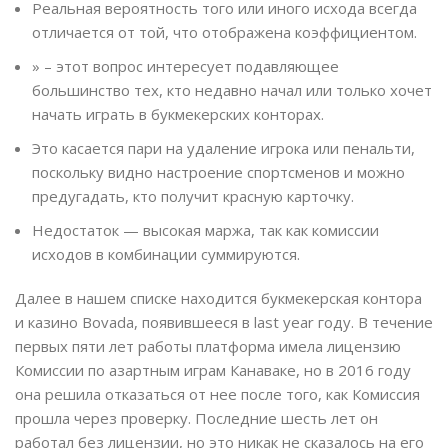
Реальная вероятность того или иного исхода всегда
отличается от той, что отображена коэффициентом.
» – этот вопрос интересует подавляющее
большинство тех, кто недавно начал или только хочет
начать играть в букмекерских конторах.
Это касается пари на удаление игрока или пенальти,
поскольку видно настроение спортсменов и можно
предугадать, кто получит красную карточку.
Недостаток — высокая маржа, так как комиссии
исходов в комбинации суммируются.
Далее в нашем списке находится букмекерская контора
и казино Bovada, появившееся в last year году. В течение
первых пяти лет работы платформа имела лицензию
Комиссии по азартным играм Канаваке, но в 2016 году
она решила отказаться от нее после того, как Комиссия
прошла через проверку. Последние шесть лет он
работал без лицензии, но это никак не сказалось на его