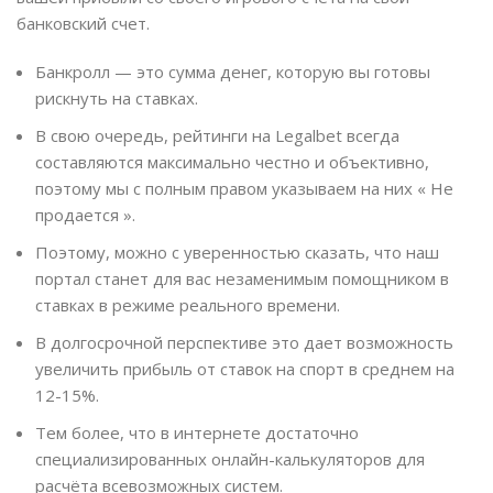
банковский счет.
Банкролл — это сумма денег, которую вы готовы
рискнуть на ставках.
В свою очередь, рейтинги на Legalbet всегда
составляются максимально честно и объективно,
поэтому мы с полным правом указываем на них « Не
продается ».
Поэтому, можно с уверенностью сказать, что наш
портал станет для вас незаменимым помощником в
ставках в режиме реального времени.
В долгосрочной перспективе это дает возможность
увеличить прибыль от ставок на спорт в среднем на
12-15%.
Тем более, что в интернете достаточно
специализированных онлайн-калькуляторов для
расчёта всевозможных систем.