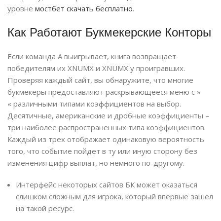
уровне
мостбет скачать бесплатно
.
Как Работают Букмекерские Конторы
Если команда A выигрывает, книга возвращает
победителям их XNUMX и XNUMX у проигравших.
Проверяя каждый сайт, вы обнаружите, что многие
букмекеры предоставляют раскрывающееся меню с »
« различными типами коэффициентов на выбор.
Десятичные, американские и дробные коэффициенты –
три наиболее распространенных типа коэффициентов.
Каждый из трех отображает одинаковую вероятность
того, что событие пойдет в ту или иную сторону без
изменения цифр выплат, но немного по-другому.
Интерфейс некоторых сайтов БК может оказаться
слишком сложным для игрока, который впервые зашел
на такой ресурс.