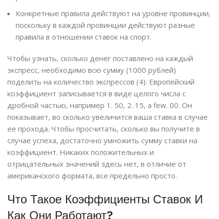
Конкретные правила действуют на уровне провинции,
поскольку в каждой провинции действуют разные
правила в отношении ставок на спорт.
Чтобы узнать, сколько денег поставлено на каждый
экспресс, необходимо всю сумму (1000 рублей)
поделить на количество экспрессов (4). Европейский
коэффициент записывается в виде целого числа с
дробной частью, например 1. 50, 2. 15, a few. 00. Он
показывает, во сколько увеличится ваша ставка в случае
ее прохода. Чтобы просчитать, сколько вы получите в
случае успеха, достаточно умножить сумму ставки на
коэффициент. Никаких положительных и
отрицательных значений здесь нет, в отличие от
американского формата, все предельно просто.
Что Такое Коэффициенты Ставок И
Как Они Работают?