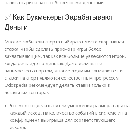
начинать рисковать собственными деньгами.
✅ Как Букмекеры Зарабатывают
Деньги
Многие любители спорта выбирают место спортивная
ставка, чтобы сделать просмотр игры более
захватывающим, так как все больше увлекаются игрой,
когда речь идет о деньгах. Даже если вы не
занимаетесь спортом, многие люди им занимаются, и
ставки на спорт являются естественным прогрессом.
Oddspedia рекомендует делать ставки только в
легальных конторах.
Это можно сделать путем умножения размера пари на
каждый исход, на количество событий в системе и на
коэффициент выигрыша для соответствующего
исхода.