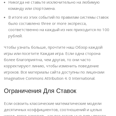
Никогда не ставьте исключительно на любимую
команду или спортсмена.
В итоге из этих событий по правилам системы ставок
было составлено three or more экспресса,
соответственно на каждый из них приходится по 100
рублей.
Чтобы узнать больше, прочтите наш Обзор каждой
игры или посетите Каждая игра. Если одна сторона
более благоприятна, чем другая, то они часто
корректируют линию, чтобы изменить поведение
игроков. Все материалы сайта доступны по лицензии
Imaginative Commons Attribution 4. 0 International.
Ограничения Для Ставок
Если освоить классические математические модели
десятичных коэффициентов, соотношений и целых
чисел, легко заметить, как все остальные типы просто