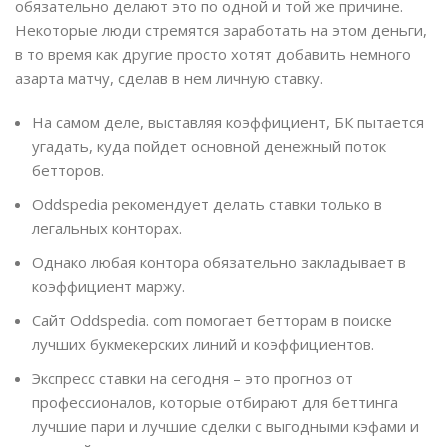
обязательно делают это по одной и той же причине.
Некоторые люди стремятся заработать на этом деньги,
в то время как другие просто хотят добавить немного
азарта матчу, сделав в нем личную ставку.
На самом деле, выставляя коэффициент, БК пытается
угадать, куда пойдет основной денежный поток
бетторов.
Oddspedia рекомендует делать ставки только в
легальных конторах.
Однако любая контора обязательно закладывает в
коэффициент маржу.
Сайт Oddspedia. com помогает бетторам в поиске
лучших букмекерских линий и коэффициентов.
Экспресс ставки на сегодня – это прогноз от
профессионалов, которые отбирают для беттинга
лучшие пари и лучшие сделки с выгодными кэфами и