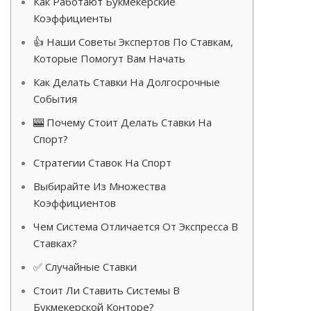
Как Работают Букмекерские
Коэффициенты
👍 Наши Советы Экспертов По Ставкам,
Которые Помогут Вам Начать
Как Делать Ставки На Долгосрочные
События
🎰 Почему Стоит Делать Ставки На
Спорт?
Стратегии Ставок На Спорт
Выбирайте Из Множества
Коэффициентов
Чем Система Отличается От Экспресса В
Ставках?
✅ Случайные Ставки
Стоит Ли Ставить Системы В
Букмекерской Конторе?