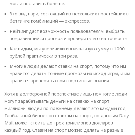
могли поставить больше.
Это вид пари, состоящий из нескольких простейших в
беттинге комбинаций — экспрессов.
Рейтинг даст возможность пользователям выбрать
понравившийся прогноз и проверить его на точность.
Как видим, мы увеличили изначальную сумму в 1000
рублей практически в три раза.
Многие люди делают ставки на спорт, потому что им
нравится делать точные прогнозы на исход игры, и им
нравится проверять свои спортивные знания.
Хотя в долгосрочной перспективе лишь немногие люди
могут зарабатывать деньги на ставках на спорт,
миллионы людей по-прежнему делают это каждый год.
Глобальный бизнес по ставкам на спорт, по данным Daily
Mail, может стоить до трех триллионов долларов
каждый год. Ставки на спорт можно делать на разные