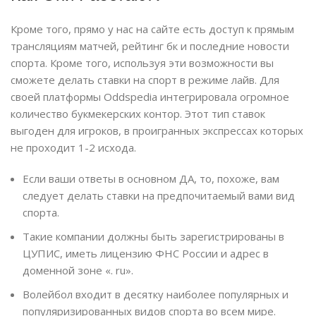
Кроме того, прямо у нас на сайте есть доступ к прямым
трансляциям матчей, рейтинг бк и последние новости
спорта. Кроме того, используя эти возможности вы
сможете делать ставки на спорт в режиме лайв. Для
своей платформы Oddspedia интегрировала огромное
количество букмекерских контор. Этот тип ставок
выгоден для игроков, в проигранных экспрессах которых
не проходит 1-2 исхода.
Если ваши ответы в основном ДА, то, похоже, вам
следует делать ставки на предпочитаемый вами вид
спорта.
Такие компании должны быть зарегистрированы в
ЦУПИС, иметь лицензию ФНС России и адрес в
доменной зоне «. ru».
Волейбол входит в десятку наиболее популярных и
популяризированных видов спорта во всем мире.