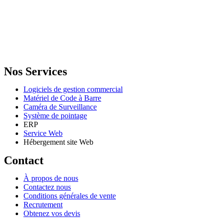
GENERAL IT, depuis 2013, en tant que leader algérien des services
informatiques, propose des solutions novatrices et des équipements
adaptés à sa clientèle.
Email: info@digital.dz
Nos Services
Logiciels de gestion commercial
Matériel de Code à Barre
Caméra de Surveillance
Système de pointage
ERP
Service Web
Hébergement site Web
Contact
À propos de nous
Contactez nous
Conditions générales de vente
Recrutement
Obtenez vos devis