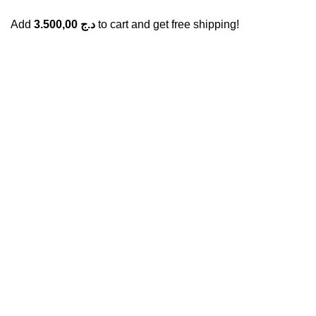
Add
3.500,00
د.ج
to cart and get free shipping!
GENERAL IT, depuis 2013, en tant que leader algérien des
services informatiques, propose des solutions novatrices et
des équipements adaptés à sa clientèle.
Email: info@digital.dz