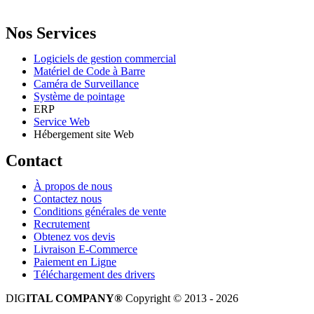
Email: info@digital.dz
Nos Services
Logiciels de gestion commercial
Matériel de Code à Barre
Caméra de Surveillance
Système de pointage
ERP
Service Web
Hébergement site Web
Contact
À propos de nous
Contactez nous
Conditions générales de vente
Recrutement
Obtenez vos devis
Livraison E-Commerce
Paiement en Ligne
Téléchargement des drivers
DIG
ITAL COMPANY®
Copyright © 2013 - 2026